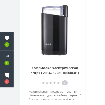
0
0
Кофемолка электрическая
Krups F2034232 (8010000601)
черный
0
0
Максимальная мощность:
200 Вт
Назначение:
для кофейных зерен
Система помола:
ротационный нож