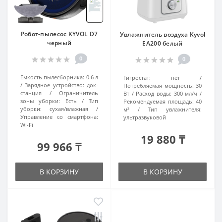
Робот-пылесос KYVOL D7
Увлажнитель воздуха Kyvol
черный
EA200 белый
0
0
Емкость пылесборника:
0.6 л
Гигростат:
нет
Зарядное устройство:
док-
Потребляемая мощность:
30
станция
Ограничитель
Вт
Расход воды:
300 мл/ч
зоны уборки:
Есть
Тип
Рекомендуемая площадь:
40
уборки:
сухая/влажная
м²
Тип увлажнителя:
Управление со смартфона:
ультразвуковой
Wi-Fi
19 880 ₸
99 966 ₸
В КОРЗИНУ
В КОРЗИНУ