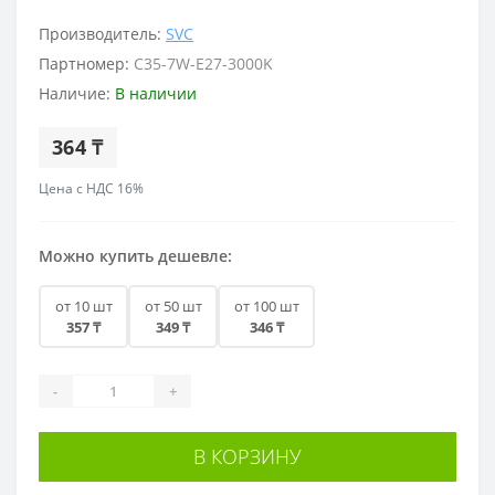
Производитель:
SVC
Партномер:
C35-7W-E27-3000K
Наличие:
В наличии
364 ₸
Цена с НДС 16%
Можно купить дешевле:
от 10 шт
от 50 шт
от 100 шт
357 ₸
349 ₸
346 ₸
-
+
В КОРЗИНУ