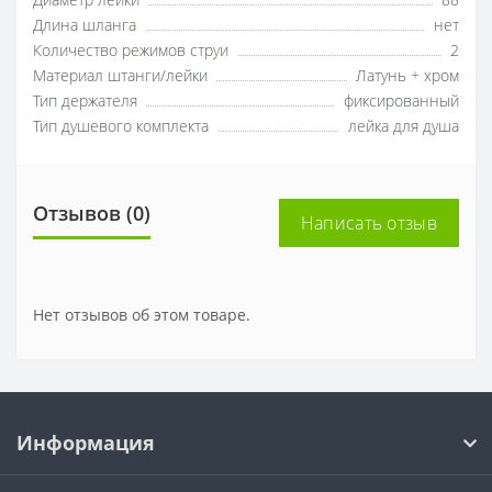
Диаметр лейки
88
Длина шланга
нет
Количество режимов струи
2
Материал штанги/лейки
Латунь + хром
Тип держателя
фиксированный
Тип душевого комплекта
лейка для душа
Отзывов (0)
Написать отзыв
Нет отзывов об этом товаре.
Информация