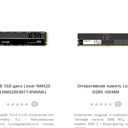
ТБ SSD диск Lexar NM620
Оперативная память Le
(LNM620X001T-RNNNG)
DDR5 UDIMM
черный
(LD5U16G56C46ST-BGS) 1
черный
0
0
фейс:
PCI-E 3.0 x4
Количество бит
Количество модулей в комплект
чейку:
TLC
Максимальная
Тактовая частота:
5600 МГц
сть последовательного чтения:
памяти:
DDR 5
Форм-фактор п