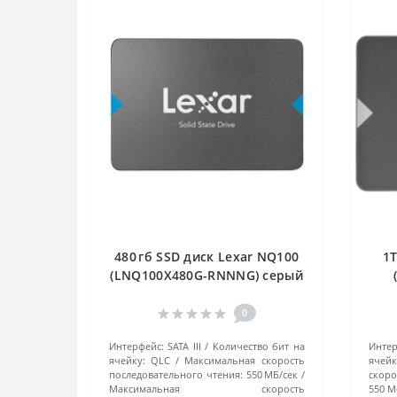
480 гб SSD диск Lexar NQ100
1Т
(LNQ100X480G-RNNNG) серый
0
Интерфейс:
SATA III
Количество бит на
Интер
ячейку:
QLC
Максимальная скорость
ячейк
последовательного чтения:
550 МБ/сек
скоро
Максимальная скорость
550 М