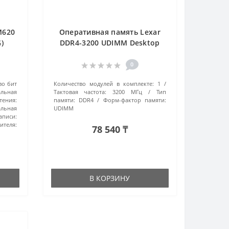
M620
Оперативная память Lexar
)
DDR4-3200 UDIMM Desktop
Memory (LD4AU016G-
B3200GSST) 16 ГБ черный
0
во бит
Количество модулей в комплекте:
1
льная
Тактовая частота:
3200 МГц
Тип
тения:
памяти:
DDR4
Форм-фактор памяти:
льная
UDIMM
писи:
теля:
78 540 ₸
В КОРЗИНУ