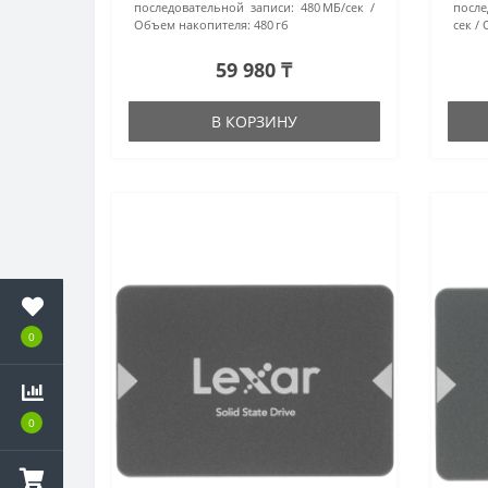
последовательной записи:
480 МБ/сек
после
Объем накопителя:
480 гб
сек
59 980 ₸
В КОРЗИНУ
0
0