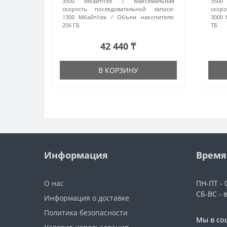
3500 Мбайт/сек
Максимальная
3500
скорость последовательной записи:
скор
1300 Мбайт/сек
Объем накопителя:
3000 
256 ГБ
ТБ
42 440 ₸
В КОРЗИНУ
Информация
Время
О нас
ПН-ПТ - 0
СБ-ВС - 
Информация о доставке
Политика безопасности
Мы в со