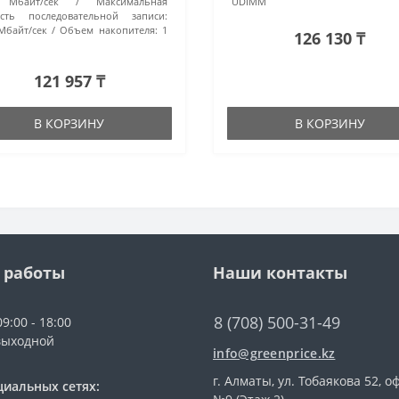
 Мбайт/сек
Максимальная
UDIMM
ость последовательной записи:
Мбайт/сек
Объем накопителя:
1
126 130 ₸
121 957 ₸
В КОРЗИНУ
В КОРЗИНУ
 работы
Наши контакты
8 (708) 500-31-49
9:00 - 18:00
выходной
info@greenprice.kz
г. Алматы, ул. Тобаякова 52, о
циальных сетях: