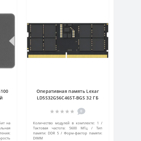
S100
Оперативная память Lexar
й
LD5S32G56C46ST-BGS 32 ГБ
черный
0
бит на
Количество модулей в комплекте:
1
льная
Тактовая частота:
5600 МГц
Тип
тения:
памяти:
DDR 5
Форм-фактор памяти:
орость
DIMM