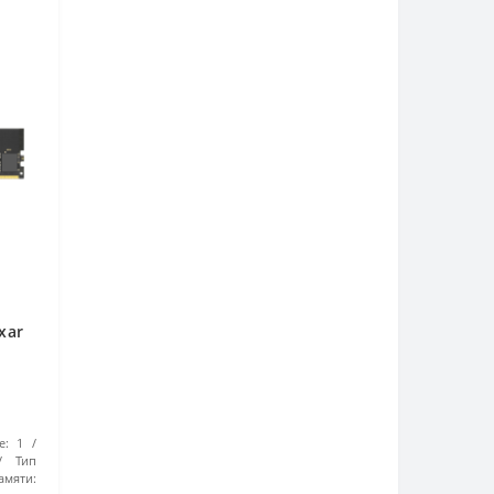
xar
6 ГБ
е:
1
Тип
амяти: