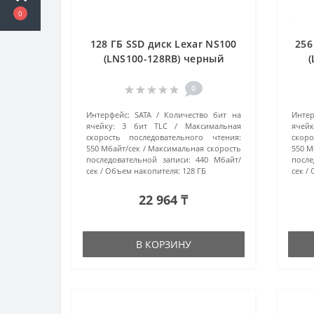
0
128 ГБ SSD диск Lexar NS100
256
(LNS100-128RB) черный
0
Интерфейс:
SATA
Количество бит на
Интер
ячейку:
3 бит TLC
Максимальная
ячейк
скорость последовательного чтения:
скоро
550 Мбайт/сек
Максимальная скорость
550 М
последовательной записи:
440 Мбайт/
после
сек
Объем накопителя:
128 ГБ
сек
22 964 ₸
В КОРЗИНУ