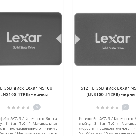
Б SSD диск Lexar NS100
512 ГБ SSD диск Lexar N
(LNS100-1TRB) черный
(LNS100-512RB) черны
0
0
фейс:
SATA 3
Количество бит на
Интерфейс:
SATA 3
Количество 
у:
3 бит TLC
Максимальная
ячейку:
3 бит TLC
Максима
сть последовательного чтения:
скорость последовательного ч
байт/сек
Максимальная скорость
550 Мбайт/сек
Максимальная ск