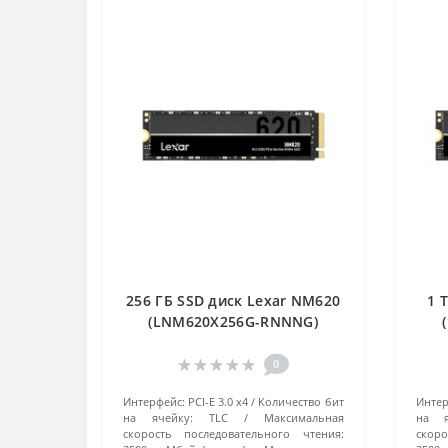
256 ГБ SSD диск Lexar NM620
1 
(LNM620X256G-RNNNG)
черный
0
Интерфейс:
PCI-E 3.0 x4
Количество бит
Интер
на ячейку:
TLC
Максимальная
на я
скорость последовательного чтения:
скоро