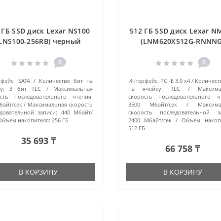
 ГБ SSD диск Lexar NS100
512 ГБ SSD диск Lexar N
(LNS100-256RB) черный
(LNM620X512G-RNNNG
черный
0
0
фейс:
SATA
Количество бит на
Интерфейс:
PCI-E 3.0 x4
Количест
у:
3 бит TLC
Максимальная
на ячейку:
TLC
Максима
сть последовательного чтения:
скорость последовательного ч
байт/сек
Максимальная скорость
3500 Мбайт/сек
Максима
довательной записи:
440 Мбайт/
скорость последовательной за
Объем накопителя:
256 ГБ
2400 Мбайт/сек
Объем накопи
512 ГБ
35 693 ₸
66 758 ₸
В КОРЗИНУ
В КОРЗИНУ