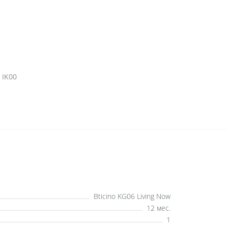
 IK00
Bticino KG06 Living Now
12 мес.
1