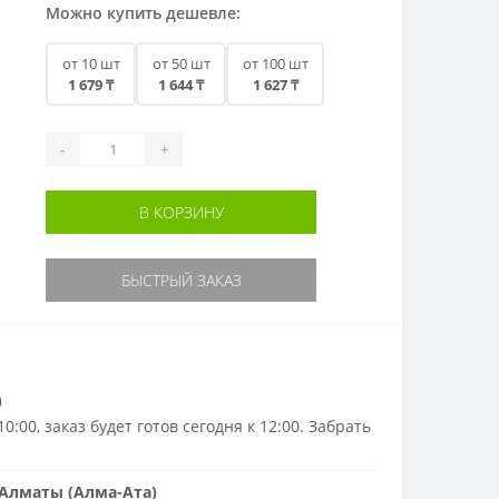
Можно купить дешевле:
от 10 шт
от 50 шт
от 100 шт
1 679 ₸
1 644 ₸
1 627 ₸
-
+
В КОРЗИНУ
БЫСТРЫЙ ЗАКАЗ
)
0:00, заказ будет готов сегодня к 12:00. Забрать
Алматы (Алма-Ата)