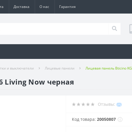
та
Доставка
О нас
Гарантия
етки и выключатели
Лицевые панели
Лицевая панель Bticino KG
6 Living Now черная
Отзывы:
(0)
Код товара:
20050807