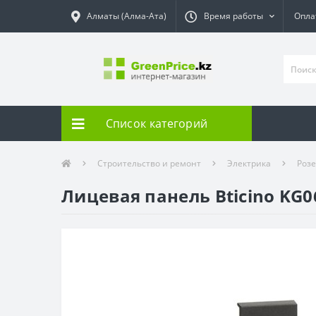
Алматы (Алма-Ата)
Время работы
Опла
Список категорий
Строительство и ремонт
Электрика
Роз
Лицевая панель Bticino KG0