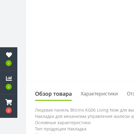
0
0
Обзор товара
Характеристики
От
Лицевая панель Bticino KG06 Living Now для вы
0
Накладка для механизма управления жалюзи а
Основные характеристики
Тип продукции Накладка