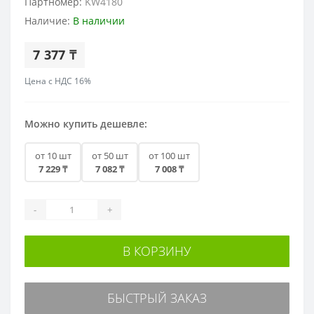
Партномер:
KW4180
Наличие:
В наличии
7 377 ₸
Цена с НДС 16%
Можно купить дешевле:
от 10 шт
от 50 шт
от 100 шт
7 229 ₸
7 082 ₸
7 008 ₸
-
+
В КОРЗИНУ
БЫСТРЫЙ ЗАКАЗ