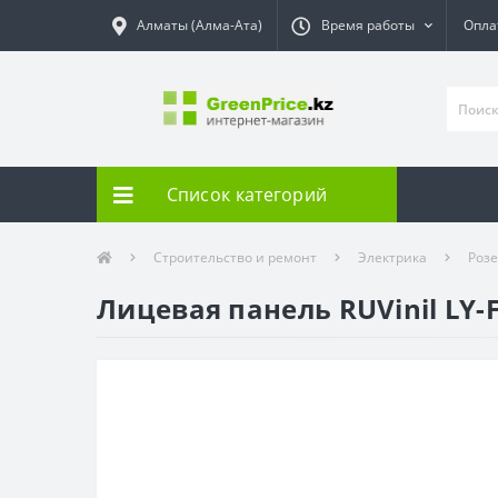
Алматы (Алма-Ата)
Время работы
Опла
Список категорий
Строительство и ремонт
Электрика
Роз
Лицевая панель RUVinil LY-