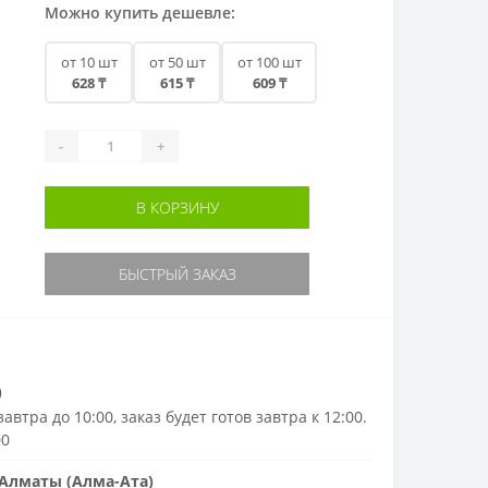
Можно купить дешевле:
от 10 шт
от 50 шт
от 100 шт
628 ₸
615 ₸
609 ₸
-
+
В КОРЗИНУ
БЫСТРЫЙ ЗАКАЗ
)
автра до 10:00, заказ будет готов завтра к 12:00.
00
Алматы (Алма-Ата)