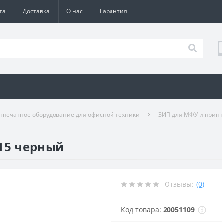
та
Доставка
О нас
Гарантия
тпечатное оборудование для офисной техники
ЗИП для МФУ и прин
15 черный
Отзывы:
(0)
Код товара:
20051109