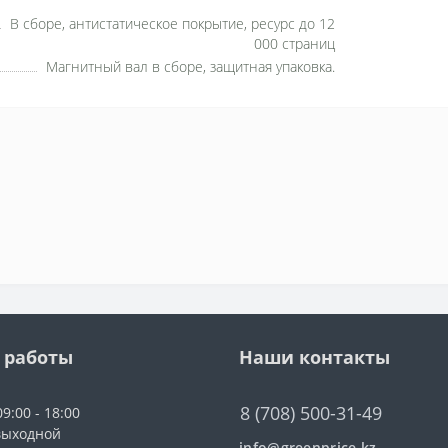
В сборе, антистатическое покрытие, ресурс до 12
000 страниц
Магнитный вал в сборе, защитная упаковка.
 работы
Наши контакты
8 (708) 500-31-49
9:00 - 18:00
выходной
info@greenprice.kz