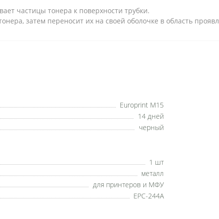
вает частицы тонера к поверхности трубки.
нера, затем переносит их на своей оболочке в область прояв
Europrint M15
14 дней
черный
1 шт
металл
для принтеров и МФУ
EPC-244A