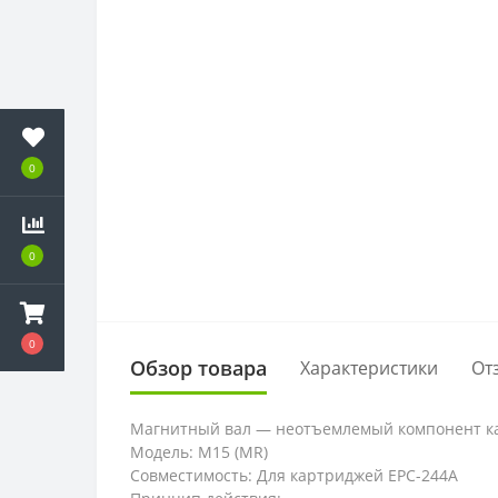
0
0
0
Обзор товара
Характеристики
От
Магнитный вал — неотъемлемый компонент кар
Модель: M15 (MR)
Совместимость: Для картриджей EPC-244A