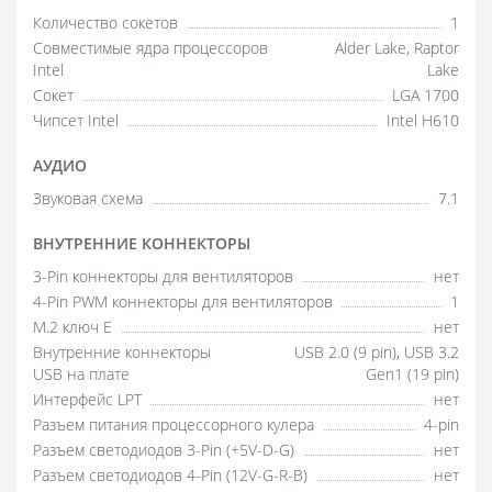
Количество сокетов
1
Совместимые ядра процессоров
Alder Lake, Raptor
Intel
Lake
Сокет
LGA 1700
Чипсет Intel
Intel H610
АУДИО
Звуковая схема
7.1
ВНУТРЕННИЕ КОННЕКТОРЫ
3-Pin коннекторы для вентиляторов
нет
4-Pin PWM коннекторы для вентиляторов
1
M.2 ключ E
нет
Внутренние коннекторы
USB 2.0 (9 pin), USB 3.2
USB на плате
Gen1 (19 pin)
Интерфейс LPT
нет
Разъем питания процессорного кулера
4-pin
Разъем светодиодов 3-Pin (+5V-D-G)
нет
Разъем светодиодов 4-Pin (12V-G-R-B)
нет