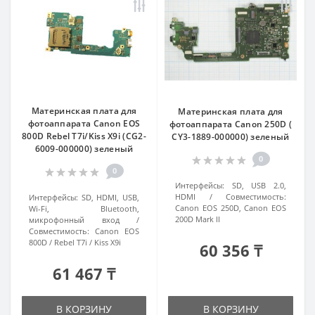
Материнская плата для
Материнская плата для
фотоаппарата Canon EOS
фотоаппарата Canon 250D (
800D Rebel T7i/Kiss X9i (CG2-
CY3-1889-000000) зеленый
6009-000000) зеленый
0
0
Интерфейсы:
SD, USB 2.0,
HDMI
Совместимость:
Интерфейсы:
SD, HDMI, USB,
Canon EOS 250D, Canon EOS
Wi-Fi, Bluetooth,
200D Mark II
микрофонный вход
Совместимость:
Canon EOS
800D / Rebel T7i / Kiss X9i
60 356 ₸
61 467 ₸
В КОРЗИНУ
В КОРЗИНУ