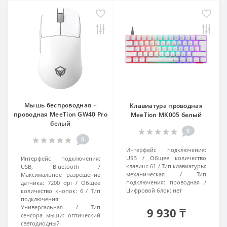
Мышь беспроводная +
Клавиатура проводная
проводная MeeTion GW40 Pro
MeeTion MK005 белый
белый
0
0
Интерфейс подключения:
USB
Общее количество
Интерфейс подключения:
клавиш:
61
Тип клавиатуры:
USB, Bluetooth
механическая
Тип
Максимальное разрешение
подключения:
проводная
датчика:
7200 dpi
Общее
Цифровой блок:
нет
количество кнопок:
6
Тип
подключения:
Универсальная
Тип
9 930 ₸
сенсора мыши:
оптический
светодиодный