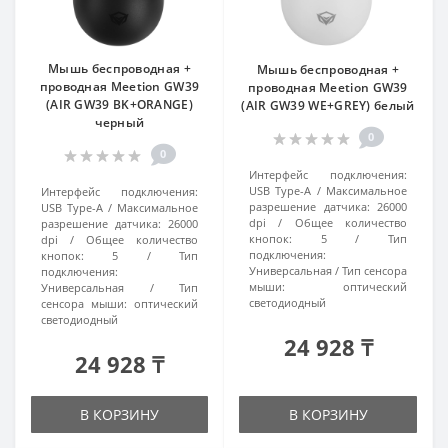
Мышь беспроводная +
Мышь беспроводная +
проводная Meetion GW39
проводная Meetion GW39
(AIR GW39 BK+ORANGE)
(AIR GW39 WE+GREY) белый
черный
0
0
Интерфейс подключения:
USB Type-A
Максимальное
Интерфейс подключения:
разрешение датчика:
26000
USB Type-A
Максимальное
dpi
Общее количество
разрешение датчика:
26000
кнопок:
5
Тип
dpi
Общее количество
подключения:
кнопок:
5
Тип
Универсальная
Тип сенсора
подключения:
мыши:
оптический
Универсальная
Тип
светодиодный
сенсора мыши:
оптический
светодиодный
24 928 ₸
24 928 ₸
В КОРЗИНУ
В КОРЗИНУ