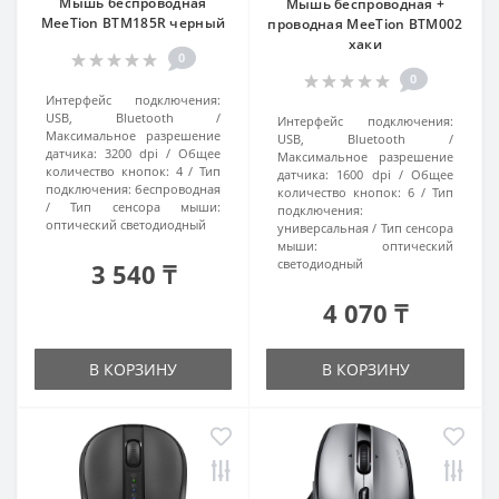
Мышь беспроводная
Мышь беспроводная +
MeeTion BTM185R черный
проводная MeeTion BTM002
хаки
0
0
Интерфейс подключения:
USB, Bluetooth
Интерфейс подключения:
Максимальное разрешение
USB, Bluetooth
датчика:
3200 dpi
Общее
Максимальное разрешение
количество кнопок:
4
Тип
датчика:
1600 dpi
Общее
подключения:
беспроводная
количество кнопок:
6
Тип
Тип сенсора мыши:
подключения:
оптический светодиодный
универсальная
Тип сенсора
мыши:
оптический
светодиодный
3 540 ₸
4 070 ₸
В КОРЗИНУ
В КОРЗИНУ