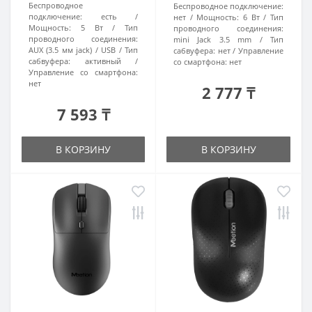
Беспроводное
Беспроводное подключение:
подключение:
есть
нет
Мощность:
6 Вт
Тип
Мощность:
5 Вт
Тип
проводного соединения:
проводного соединения:
mini Jack 3.5 mm
Тип
AUX (3.5 мм jack) / USB
Тип
сабвуфера:
нет
Управление
сабвуфера:
активный
со смартфона:
нет
Управление со смартфона:
нет
2 777 ₸
7 593 ₸
В КОРЗИНУ
В КОРЗИНУ