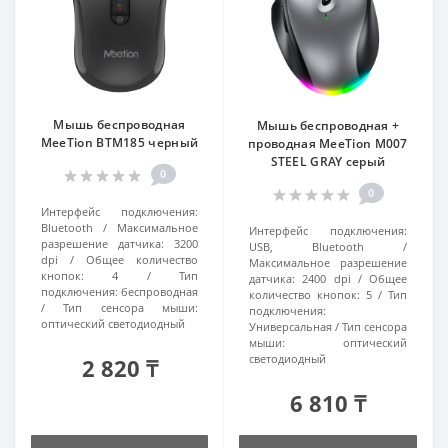
Мышь беспроводная
Мышь беспроводная +
MeeTion BTM185 черный
проводная MeeTion M007
STEEL GRAY серый
0
0
Интерфейс подключения:
Bluetooth
Максимальное
Интерфейс подключения:
разрешение датчика:
3200
USB, Bluetooth
dpi
Общее количество
Максимальное разрешение
кнопок:
4
Тип
датчика:
2400 dpi
Общее
подключения:
беспроводная
количество кнопок:
5
Тип
Тип сенсора мыши:
подключения:
оптический светодиодный
Универсальная
Тип сенсора
мыши:
оптический
светодиодный
2 820 ₸
6 810 ₸