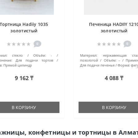
Тортница Hadiiy 1035
Печеница HADIIY 121
золотистый
золотистый
0
0
иал:
стекло
Объём:
-
Материал:
нержавеющая ст
енение:
Для подачи тортов
позолотой
Объём:
-
Примен
а:
Прямой цилиндр
Для подачи печенья
Форма:
фиг
9 162 ₸
4 088 ₸
В КОРЗИНУ
В КОРЗИНУ
жницы, конфетницы и тортницы в Алма