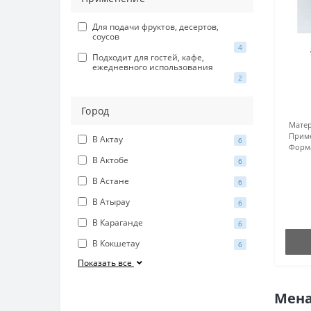
Для подачи фруктов, десертов,
соусов
4
Подходит для гостей, кафе,
ежедневного использования
2
Город
Матер
Прим
В Актау
6
Форм
В Актобе
6
В Астане
6
В Атырау
6
В Караганде
6
В Кокшетау
6
Показать все
Мена