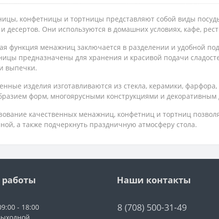
ицы, конфетницы и тортницы представляют собой виды посуды
 и десертов. Они используются в домашних условиях, кафе, рес
ая функция менажниц заключается в разделении и удобной пода
ницы предназначены для хранения и красивой подачи сладосте
и выпечки.
нные изделия изготавливаются из стекла, керамики, фарфора,
бразием форм, многоярусными конструкциями и декоративным 
зование качественных менажниц, конфетниц и тортниц позволя
ной, а также подчеркнуть праздничную атмосферу стола.
 работы
Наши контакты
8 (708) 500-31-49
9:00 - 18:00
выходной