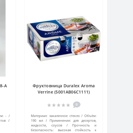
8-А
Фруктовница Duralex Aroma
Verrine (5001AB06C1111)
прозрачный
0
м:
-
Материал:
закаленное стекло
Объём:
тов
190 мл
Применение:
для десертов,
жидкости, соусов
Прочность и
безопасность:
высокая стойкость к