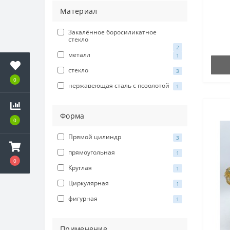
Материал
Закалённое боросиликатное
стекло
2
металл
1
стекло
3
0
нержавеющая сталь с позолотой
1
Форма
0
Прямой цилиндр
3
прямоугольная
1
0
Круглая
1
Циркулярная
1
фигурная
1
Применение