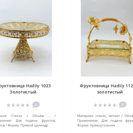
руктовница Hadiiy 1023
Фруктовница Hadiiy 112
Золотистый
золотистый
0
0
иал:
Стекло
Объём:
-
Материал:
стекло, металл
Объё
енение:
Для подачи фруктов,
Применение:
Для подачи фрук
тов
Форма:
Прямой цилиндр
Форма:
прямоугольник