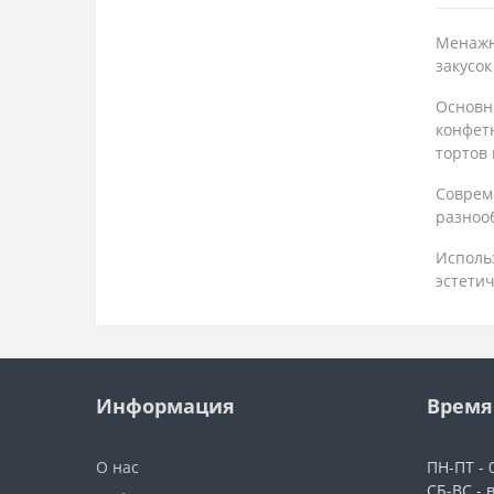
Менажн
закусок
Основн
конфет
тортов 
Совреме
разноо
Исполь
эстетич
Информация
Время
О нас
ПН-ПТ - 0
СБ-ВС - 