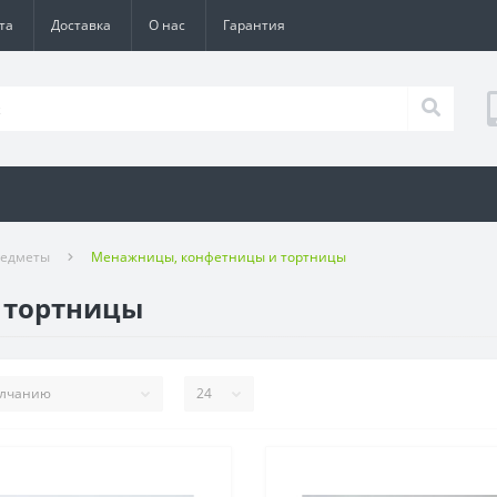
та
Доставка
О нас
Гарантия
редметы
Менажницы, конфетницы и тортницы
 тортницы