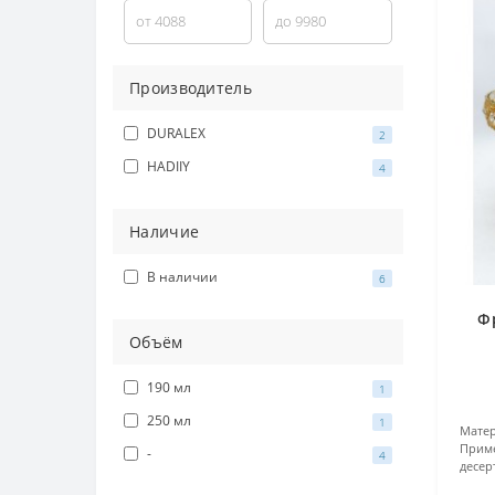
Производитель
DURALEX
2
HADIIY
4
Наличие
В наличии
6
Ф
Объём
190 мл
1
250 мл
1
Матер
Прим
-
4
десер