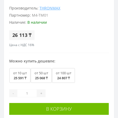
Производитель:
THRONMAX
Партномер:
M4-TM01
Наличие:
В наличии
26 113 ₸
Цена с НДС 16%
Можно купить дешевле:
от 10 шт
от 50 шт
от 100 шт
25 591 ₸
25 068 ₸
24 807 ₸
-
+
В КОРЗИНУ