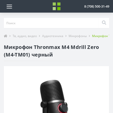
8 (708) 500-31-49
Тв, аудио, видео
Аудиотехника
Микрофоны
Микрофон Thr
Микрофон Thronmax M4 Mdrill Zero
(M4-TM01) черный