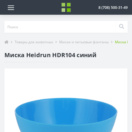
8 (708) 500-31-49
Товары для животных
Миски и питьевые фонтаны
Миска He
Миска Heidrun HDR104 синий