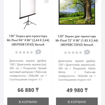
136" Экран для проектора
120" Экран для проектора
Mr.Pixel 96" X 96" (2,44 X 2,44)
Mr.Pixel 72" X 96" (1.83 X 2,44)
(MSPSDB135V2) белый
(MSPSBC120V2) белый
0
0
Диагональ экрана (дюйм):
Диагональ экрана (дюйм):
136"
Диагональ экрана (см):
120"
Диагональ экрана (см):
345 см
Покрытие:
Белый
305 см
Покрытие:
Matte
матовый материал
Рабочая
White
Рабочая
поверхность:
244x244 см
поверхность:
183x244 см
Соотношение сторон:
1:1
Соотношение сторон:
4:3
66 880 ₸
49 980 ₸
В КОРЗИНУ
В КОРЗИНУ