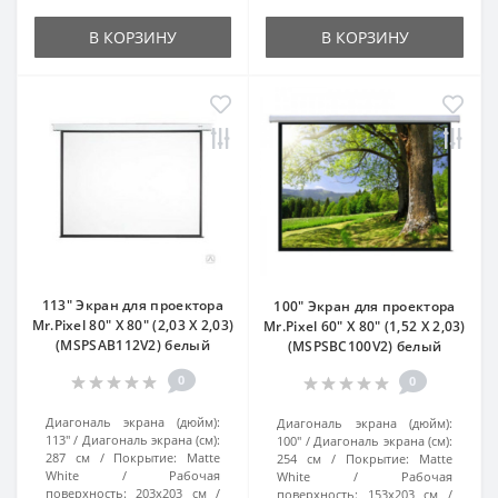
В КОРЗИНУ
В КОРЗИНУ
113" Экран для проектора
100" Экран для проектора
Mr.Pixel 80" X 80" (2,03 X 2,03)
Mr.Pixel 60" X 80" (1,52 X 2,03)
(MSPSAB112V2) белый
(MSPSBC100V2) белый
0
0
Диагональ экрана (дюйм):
Диагональ экрана (дюйм):
113"
Диагональ экрана (см):
100"
Диагональ экрана (см):
287 см
Покрытие:
Matte
254 см
Покрытие:
Matte
White
Рабочая
White
Рабочая
поверхность:
203x203 см
поверхность:
153x203 см