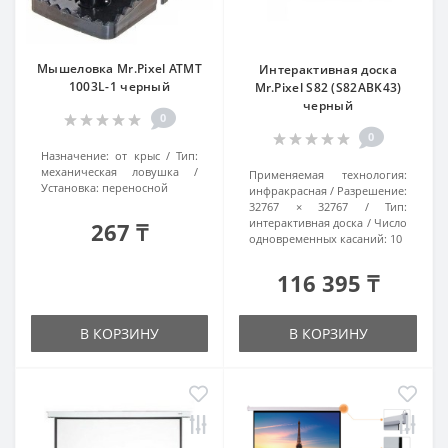
Мышеловка Mr.Pixel ATMT
Интерактивная доска
1003L-1 черный
Mr.Pixel S82 (S82ABK43)
черный
0
0
Назначение:
от крыс
Тип:
механическая ловушка
Применяемая технология:
Установка:
переносной
инфракрасная
Разрешение:
32767 × 32767
Тип:
интерактивная доска
Число
267 ₸
одновременных касаний:
10
116 395 ₸
В КОРЗИНУ
В КОРЗИНУ