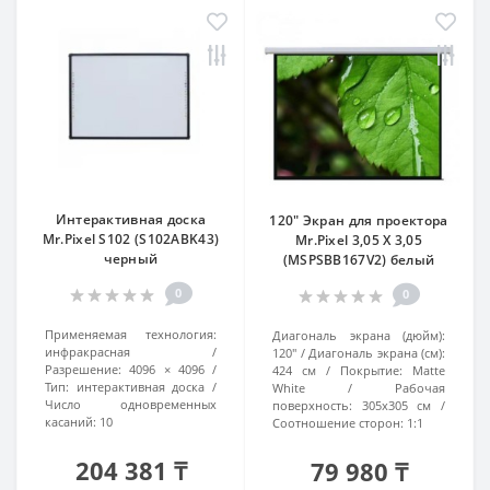
Интерактивная доска
120" Экран для проектора
Mr.Pixel S102 (S102ABK43)
Mr.Pixel 3,05 X 3,05
черный
(MSPSBB167V2) белый
0
0
Применяемая технология:
Диагональ экрана (дюйм):
инфракрасная
120"
Диагональ экрана (см):
Разрешение:
4096 × 4096
424 см
Покрытие:
Matte
Тип:
интерактивная доска
White
Рабочая
Число одновременных
поверхность:
305x305 см
касаний:
10
Соотношение сторон:
1:1
204 381 ₸
79 980 ₸