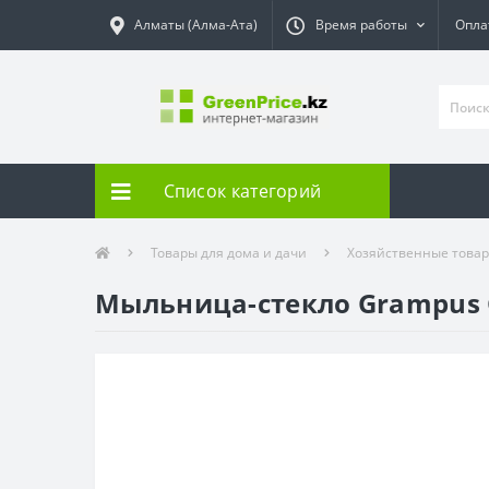
Алматы (Алма-Ата)
Время работы
Опла
Список категорий
Товары для дома и дачи
Хозяйственные това
Мыльница-стекло Grampus 