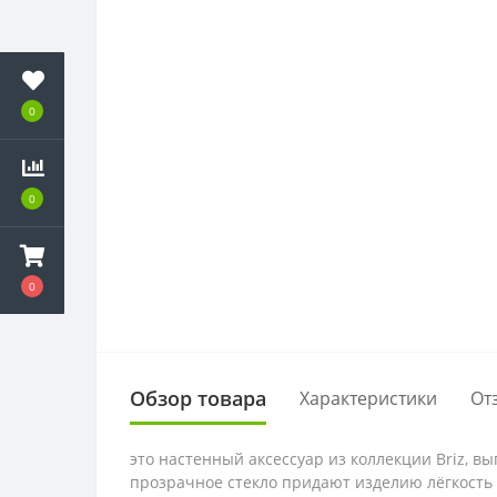
0
0
0
Обзор товара
Характеристики
От
это настенный аксессуар из коллекции Briz, 
прозрачное стекло придают изделию лёгкость 