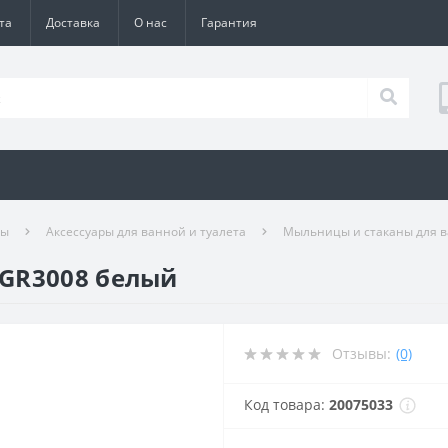
та
Доставка
О нас
Гарантия
ры
Аксессуары для ванной и туалета
Мыльницы и стаканы для 
GR3008 белый
Отзывы:
(0)
Код товара:
20075033