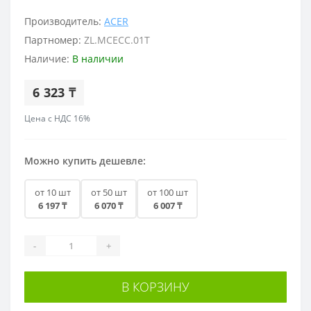
Производитель:
ACER
Партномер:
ZL.MCECC.01T
Наличие:
В наличии
6 323 ₸
Цена с НДС 16%
Можно купить дешевле:
от 10 шт
от 50 шт
от 100 шт
6 197 ₸
6 070 ₸
6 007 ₸
-
+
В КОРЗИНУ