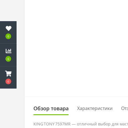
0
0
0
Обзор товара
Характеристики
От
KING TONY 7597MR — отличный выбор для маст