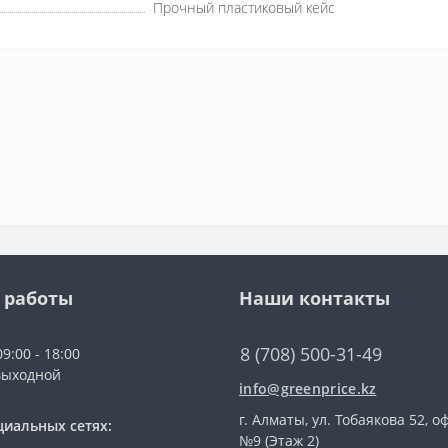
Прочный пластиковый кейс
 работы
Наши контакты
8 (708) 500-31-49
9:00 - 18:00
выходной
info@greenprice.kz
г. Алматы, ул. Тобаякова 52, о
циальных сетях:
№9 (Этаж 2)