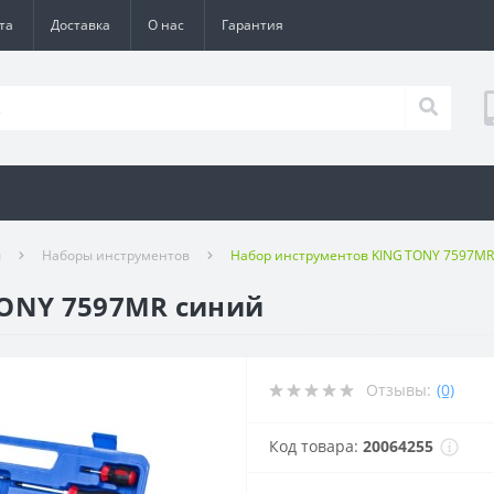
та
Доставка
О нас
Гарантия
ы
Наборы инструментов
Набор инструментов KING TONY 7597M
TONY 7597MR синий
Отзывы:
(0)
Код товара:
20064255