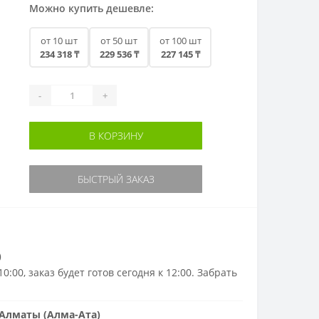
Можно купить дешевле:
от 10 шт
от 50 шт
от 100 шт
234 318 ₸
229 536 ₸
227 145 ₸
-
+
В КОРЗИНУ
БЫСТРЫЙ ЗАКАЗ
)
0:00, заказ будет готов сегодня к 12:00. Забрать
Алматы (Алма-Ата)