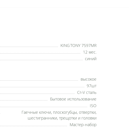
KING TONY 7597MR
12 мес.
синий
высокое
97шт
Cr‑V сталь
Бытовое использование
ISO
Гаечные ключи, плоскогубцы, отвертки,
шестигранники, трещотки и головки
Мастер-набор