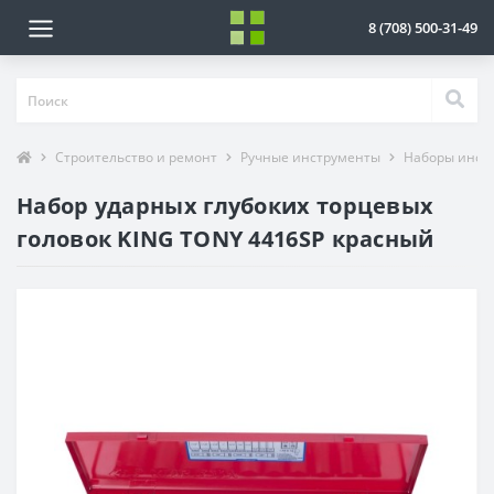
8 (708) 500-31-49
Строительство и ремонт
Ручные инструменты
Наборы инст
Набор ударных глубоких торцевых
головок KING TONY 4416SP красный