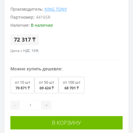
Производитель:
KING TONY
Партномер:
4416SR
Наличие:
В наличии
72 317 ₸
Цена с НДС 16%
Можно купить дешевле:
от 10 шт
от 50 шт
от 100 шт
70 871 ₸
69 424 ₸
68 701 ₸
-
+
В КОРЗИНУ