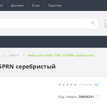
та
Доставка
О нас
Гарантия
ы
Зубила
Набор зубил KING TONY 1025PRN серебристый
25PRN серебристый
Отзывы:
(0)
Код товара:
20064241