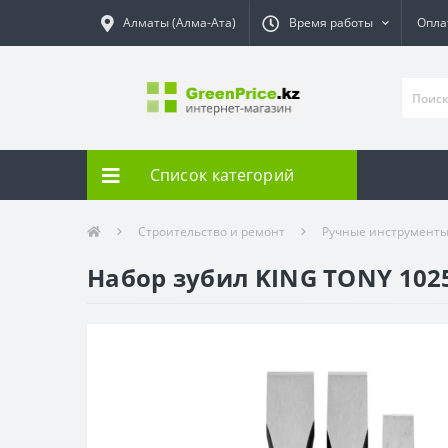
Алматы (Алма-Ата)
Время работы
Опла
Список категорий
Строительство и ремонт
Ручные инструмент
Набор зубил KING TONY 10