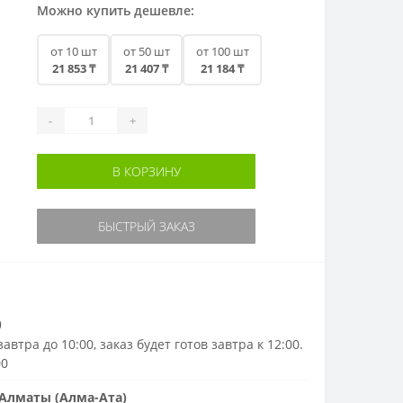
Можно купить дешевле:
от 10 шт
от 50 шт
от 100 шт
21 853 ₸
21 407 ₸
21 184 ₸
-
+
В КОРЗИНУ
БЫСТРЫЙ ЗАКАЗ
)
автра до 10:00, заказ будет готов завтра к 12:00.
00
Алматы (Алма-Ата)