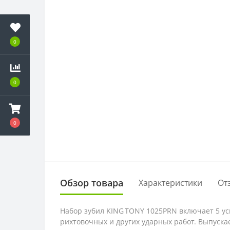
0
0
0
Обзор товара
Характеристики
От
Набор зубил KING TONY 1025PRN включает 5 ус
рихтовочных и других ударных работ. Выпускае