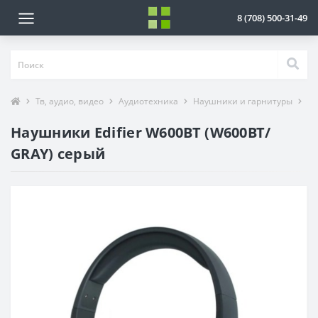
8 (708) 500-31-49
Тв, аудио, видео
Аудиотехника
Наушники и гарнитуры
На
Наушники Edifier W600BT (W600BT/
GRAY) серый