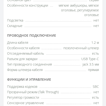
Основной цвет
серый
Особенности конструкции
мягкие амбушюры, мягкое
оголовье, регулируемое
оголовье
Подсветка
нет
Складные
нет
ПРОВОДНОЕ ПОДКЛЮЧЕНИЕ
Длина кабеля
1.2 м
Особенности кабеля
позолоченный штекер
Отсоединяемый кабель
есть
Разъем для зарядки
USB Type-C
Тип проводного соединения
jack 3.5 мм
Форма штекера кабеля
прямая
ФУНКЦИИ И УПРАВЛЕНИЕ
Поддержка кодеков
SBC
Прозрачный режим (Talk Through)
нет
Регулятор громкости
есть
Сенсорное управление
нет