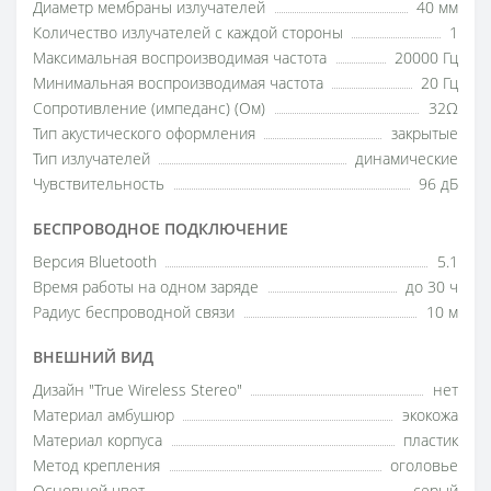
Диаметр мембраны излучателей
40 мм
Количество излучателей с каждой стороны
1
Максимальная воспроизводимая частота
20000 Гц
Минимальная воспроизводимая частота
20 Гц
Сопротивление (импеданс) (Ом)
32Ω
Тип акустического оформления
закрытые
Тип излучателей
динамические
Чувствительность
96 дБ
БЕСПРОВОДНОЕ ПОДКЛЮЧЕНИЕ
Версия Bluetooth
5.1
Время работы на одном заряде
до 30 ч
Радиус беспроводной связи
10 м
ВНЕШНИЙ ВИД
Дизайн "True Wireless Stereo"
нет
Материал амбушюр
экокожа
Материал корпуса
пластик
Метод крепления
оголовье