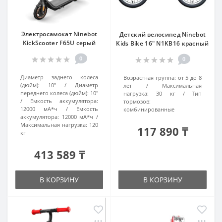
Электросамокат Ninebot
Детский велосипед Ninebot
KickScooter F65U серый
Kids Bike 16" N1KB16 красный
0
0
Диаметр заднего колеса
Возрастная группа:
от 5 до 8
(дюйм):
10"
Диаметр
лет
Максимальная
переднего колеса (дюйм):
10"
нагрузка:
30 кг
Тип
Емкость аккумулятора:
тормозов:
12000 мА*ч
Емкость
комбинированные
аккумулятора:
12000 мА*ч
Максимальная нагрузка:
120
117 890 ₸
кг
413 589 ₸
В КОРЗИНУ
В КОРЗИНУ