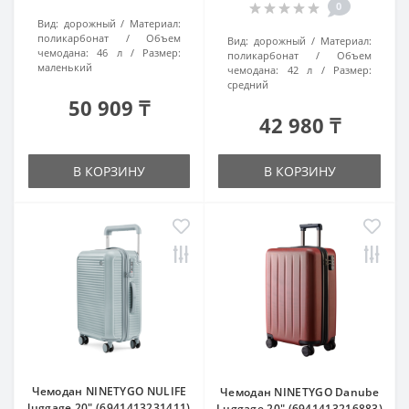
0
Вид:
дорожный
Материал:
поликарбонат
Объем
Вид:
дорожный
Материал:
чемодана:
46 л
Размер:
поликарбонат
Объем
маленький
чемодана:
42 л
Размер:
средний
50 909 ₸
42 980 ₸
В КОРЗИНУ
В КОРЗИНУ
Чемодан NINETYGO NULIFE
Чемодан NINETYGO Danube
luggage 20" (6941413231411)
Luggage 20" (6941413216883)