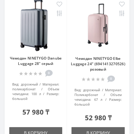
Чемодан NINETYGO Danube
Чемодан NINETYGO Elbe
Luggage 28" серый
Luggage 24” (6941413270526)
розовый
0
0
Вид:
дорожный
Материал:
поликарбонат
Объем
Вид:
дорожный
Материал:
чемодана:
100 л
Размер:
Поликарбонат
Объем
большой
чемодана:
67 л
Размер:
большой
57 980 ₸
52 980 ₸
В КОРЗИНУ
В КОРЗИНУ