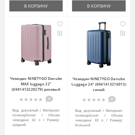
В КОРЗИНУ
В КОРЗИНУ
Чемодан NINETYGO Danube
Чемодан NINETYGO Danube
MAX luggage 22"
Luggage 24" (6941413216913)
(6941413220279) розовый
синий
0
0
Вид:
дорожный
Материал:
Вид:
дорожный
Материал:
поликарбонат
Объем
поликарбонат
Объем
чемодана:
42 л
Размер:
чемодана:
65 л
Размер:
средний
большой