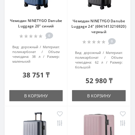
Чемодан NINETYGO Danube
Чемодан NINETYGO Danube
Luggage 20" синий
Luggage 24" (6941413216920)
черный
0
0
Вид:
дорожный
Материал:
поликарбонат
Объем
Вид:
дорожный
Материал:
чемодана:
38 л
Размер:
поликарбонат
Объем
маленький
чемодана:
62 л
Размер:
большой
38 751 ₸
52 980 ₸
В КОРЗИНУ
В КОРЗИНУ