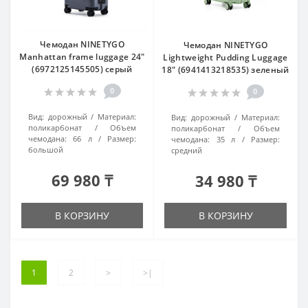
Чемодан NINETYGO
Чемодан NINETYGO
Manhattan frame luggage 24"
Lightweight Pudding Luggage
(6972125145505) серый
18" (6941413218535) зеленый
0
0
Вид:
дорожный
Материал:
Вид:
дорожный
Материал:
поликарбонат
Объем
поликарбонат
Объем
чемодана:
66 л
Размер:
чемодана:
35 л
Размер:
большой
средний
69 980 ₸
34 980 ₸
В КОРЗИНУ
В КОРЗИНУ
1
2
>
>|