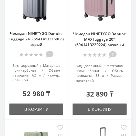
Чемодан NINETYGO Danube
Чемодан NINETYGO Danube
Luggage 24" (6941413216906)
MAX luggage 20"
серый
(6941413220224) розовый
0
0
Вид:
дорожный
Материал:
Вид:
дорожный
Материал:
поликарбонат
Объем
поликарбонат
Объем
чемодана:
62 л
Размер:
чемодана:
38 л
Размер:
большой
маленький
52 980 ₸
32 890 ₸
В КОРЗИНУ
В КОРЗИНУ