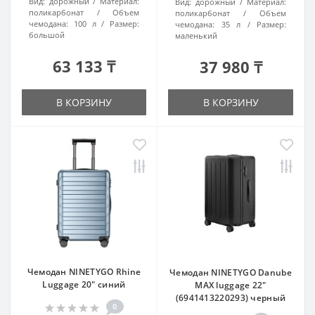
Вид:
дорожный
Материал:
Вид:
дорожный
Материал:
поликарбонат
Объем
поликарбонат
Объем
чемодана:
100 л
Размер:
чемодана:
35 л
Размер:
большой
маленький
63 133 ₸
37 980 ₸
В КОРЗИНУ
В КОРЗИНУ
Чемодан NINETYGO Rhine
Чемодан NINETYGO Danube
Luggage 20" синий
MAX luggage 22"
(6941413220293) черный
0