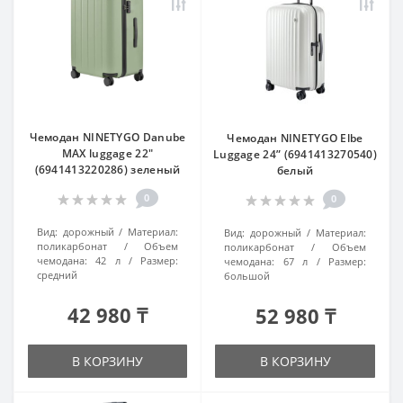
Чемодан NINETYGO Danube
Чемодан NINETYGO Elbe
MAX luggage 22"
Luggage 24” (6941413270540)
(6941413220286) зеленый
белый
0
0
Вид:
дорожный
Материал:
Вид:
дорожный
Материал:
поликарбонат
Объем
поликарбонат
Объем
чемодана:
42 л
Размер:
чемодана:
67 л
Размер:
средний
большой
42 980 ₸
52 980 ₸
В КОРЗИНУ
В КОРЗИНУ