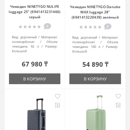
Чемодан NINETYGO NULIFE
Чемодан NINETYGO Danube
luggage 25" (6941413231466)
MAX luggage 28"
серый
(6941413220439) зелёный
0
0
Вид:
дорожный
Материал:
Вид:
дорожный
Материал:
поликарбонат
Объем
поликарбонат
Объем
чемодана:
92 л
Размер:
чемодана:
100 л
Размер:
большой
большой
67 980 ₸
54 890 ₸
В КОРЗИНУ
В КОРЗИНУ