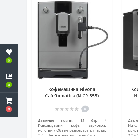
0
0
Кофемашина Nivona
Ко
CafeRomatica (NICR 555)
N
Серый
0
0
Давление помпы:
15 бар
Давл
Используемый кофе:
зерновой,
Испо
молотый
Объем резервуара для воды:
моло
2.2 л
Тип нагревателя:
термоблок
2.2 л