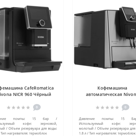
фемашина CafeRomatica
Кофемашина
ivona NICR 960 Чёрный
автоматическая Nivo
CafeRomatica (NICR 82
серебристый
0
0
ение помпы:
15 бар
Давление помпы:
15 Ба
льзуемый кофе:
зерновой,
Используемый кофе:
зер
тый
Объем резервуара для воды:
молотый
Объем резервуара для
Тип нагревателя:
термоблок
1.8 л
Тип нагревателя:
термоблок