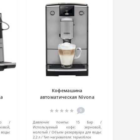
Кофемашина
na
автоматическая Nivona
5)
CafeRomatica (NICR 695)
серебро
0
р
Давление помпы:
15 Бар
новой,
Используемый кофе:
зерновой,
 воды:
молотый
Объем резервуара для воды:
2.2 л
Тип нагревателя:
термоблок