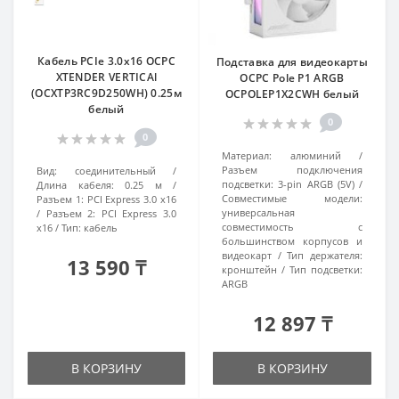
Кабель PCIe 3.0x16 OCPC
Подставка для видеокарты
XTENDER VERTICAl
OCPC Pole P1 ARGB
(OCXTP3RC9D250WH) 0.25м
OCPOLEP1X2CWH белый
белый
0
0
Материал:
алюминий
Разъем подключения
Вид:
соединительный
подсветки:
3-pin ARGB (5V)
Длина кабеля:
0.25 м
Совместимые модели:
Разъем 1:
PCI Express 3.0 x16
универсальная
Разъем 2:
PCI Express 3.0
совместимость с
x16
Тип:
кабель
большинством корпусов и
видеокарт
Тип держателя:
13 590 ₸
кронштейн
Тип подсветки:
ARGB
12 897 ₸
В КОРЗИНУ
В КОРЗИНУ