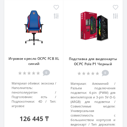
Игровое кресло OCPC FCB XL
Подставка для видеокарты
синий
OCPC Pole P1 Черный
0
0
Материал обивки:
экокожа
Материал:
Алюминий
Наполнитель:
Разъем подключения
пенополиуретан
подсветки:
4-pin (PWM) для
Подголовник:
есть
вентиляторов и 3-pin 5V-D-G
Подлокотники:
4D
Тип:
(ARGB) для подсветки
игровое
Совместимые модели:
Универсальная
совместимость с
126 445 ₸
большинством корпусов и
видеокарт
Тип держателя: