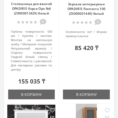
Столешница для ванной
Зеркала интерьерные
OPADIRIS Корса Оро №6
OPADIRIS Риспекто 100
(Z0000013429) белый
(Z0000001440) белый
0
0
Глубина поверхности:
550
Особенности:
нет
Форма:
мм
Крепёж / монтаж:
прямоугольное
Монтаж на напольную
тумбу
Материал покрытия:
85 420 ₸
Натуральный мрамор
Отделка поверхности:
Гладкий белый глянец
Совместимость с раковиной:
Для накладных раковин по
центру
155 035 ₸
В КОРЗИНУ
В КОРЗИНУ