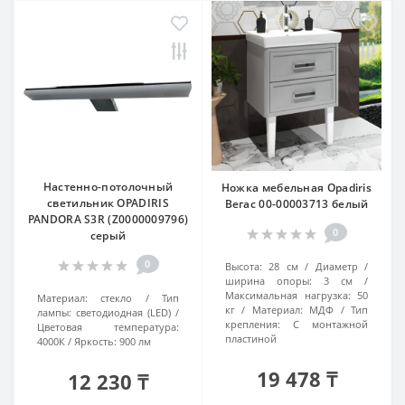
Настенно-потолочный
Ножка мебельная Opadiris
светильник OPADIRIS
Вегас 00-00003713 белый
PANDORA S3R (Z0000009796)
0
серый
0
Высота:
28 см
Диаметр /
ширина опоры:
3 см
Максимальная нагрузка:
50
Материал:
стекло
Тип
кг
Материал:
МДФ
Тип
лампы:
светодиодная (LED)
крепления:
С монтажной
Цветовая температура:
пластиной
4000К
Яркость:
900 лм
19 478 ₸
12 230 ₸