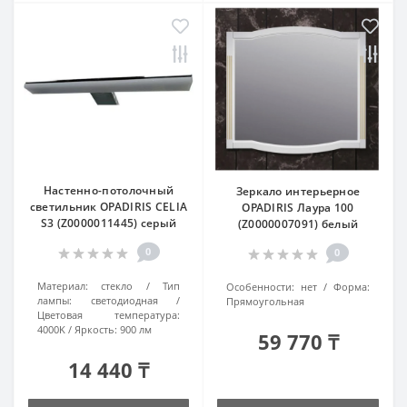
Настенно-потолочный
Зеркало интерьерное
светильник OPADIRIS CELIA
OPADIRIS Лаура 100
S3 (Z0000011445) серый
(Z0000007091) белый
0
0
Материал:
стекло
Тип
Особенности:
нет
Форма:
лампы:
светодиодная
Прямоугольная
Цветовая температура:
4000K
Яркость:
900 лм
59 770 ₸
14 440 ₸