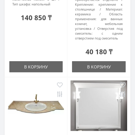
Тип шкафа:
напольный
Крепление:
крепление к
столешнице
Материал:
керамика
Область
140 850 ₸
применения:
для ванных
комнат, мебельная
установка
Отверстия под
смеситель:
с одним
отверстием под смеситель
40 180 ₸
В КОРЗИНУ
В КОРЗИНУ