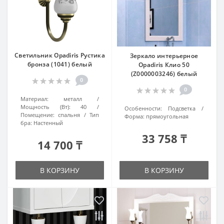
Светильник Opadiris Рустика
Зеркало интерьерное
бронза (1041) белый
Opadiris Клио 50
(Z0000003246) белый
0
0
Материал:
металл
Мощность (Вт):
40
Особенности:
Подсветка
Помещение:
спальня
Тип
Форма:
прямоугольная
бра:
Настенный
33 758 ₸
14 700 ₸
В КОРЗИНУ
В КОРЗИНУ