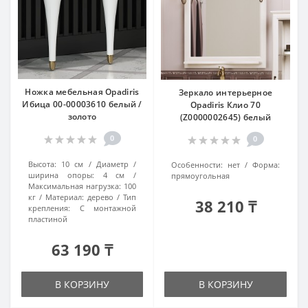
Ножка мебельная Opadiris
Зеркало интерьерное
Ибица 00-00003610 белый /
Opadiris Клио 70
золото
(Z0000002645) белый
0
0
Высота:
10 см
Диаметр /
Особенности:
нет
Форма:
ширина опоры:
4 см
прямоугольная
Максимальная нагрузка:
100
кг
Материал:
дерево
Тип
38 210 ₸
крепления:
С монтажной
пластиной
63 190 ₸
В КОРЗИНУ
В КОРЗИНУ