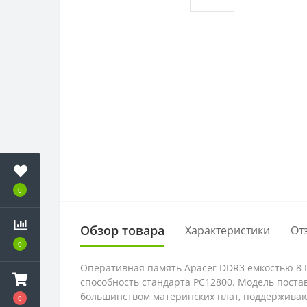
0
Обзор товара
Характеристики
От
0
Оперативная память Apacer DDR3 ёмкостью 8 Г
способность стандарта PC12800. Модель поста
большинством материнских плат, поддерживаю
0