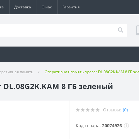
та
Доставка
О нас
Гарантия
еративная память
Оперативная память Apacer DL.08G2K.KAM 8 ГБ зе
 DL.08G2K.KAM 8 ГБ зеленый
Отзывы:
(0)
Код товара:
20074926