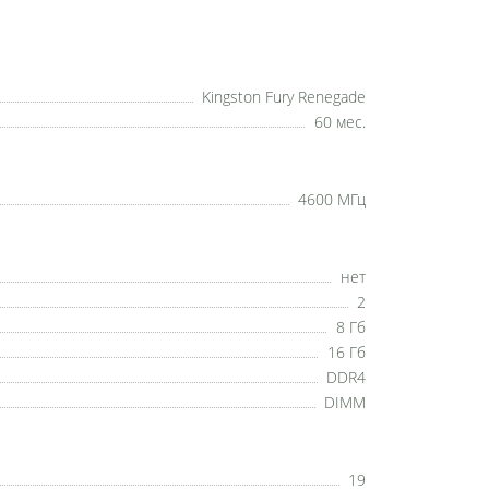
Kingston Fury Renegade
60 мес.
4600 МГц
нет
2
8 Гб
16 Гб
DDR4
DIMM
19