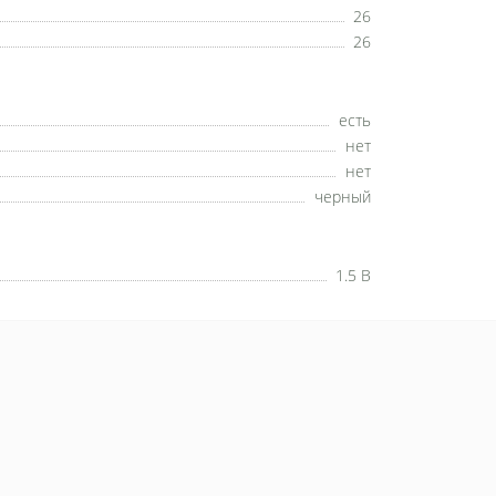
26
26
есть
нет
нет
черный
1.5 В