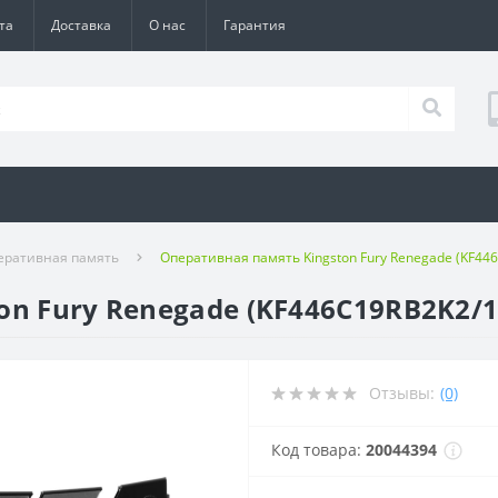
та
Доставка
О нас
Гарантия
еративная память
Оперативная память Kingston Fury Renegade (KF44
n Fury Renegade (KF446C19RB2K2/1
Отзывы:
(0)
Код товара:
20044394