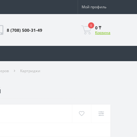
Мой профиль
0
0 ₸
8 (708) 500-31-49
Корзина
теров
Картриджи
й