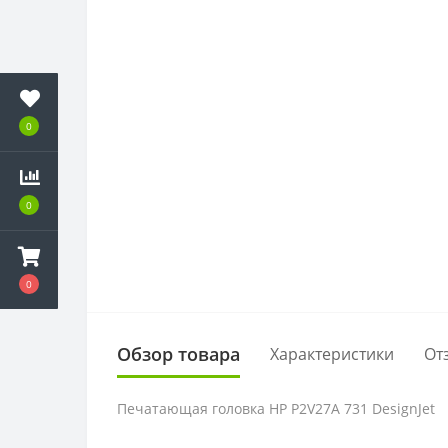
0
0
0
Обзор товара
Характеристики
От
Печатающая головка HP P2V27A 731 DesignJet