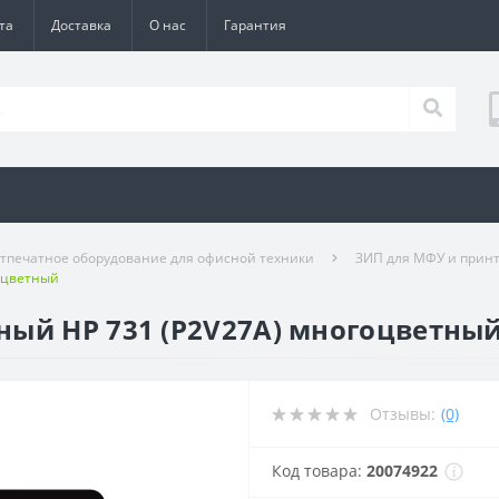
та
Доставка
О нас
Гарантия
тпечатное оборудование для офисной техники
ЗИП для МФУ и прин
оцветный
ный HP 731 (P2V27A) многоцветны
Отзывы:
(0)
Код товара:
20074922