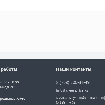
1
 работы
Наши контакты
8 (708) 500-31-49
9:00 - 18:00
выходной
info@greenprice.kz
г. Алматы, ул. Тобаякова 52, о
циальных сетях:
№9 (Этаж 2)