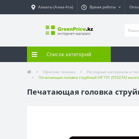
Алматы (Алма-Ата)
Время работы
Опла
Список категорий
Офисная техника
Расходные материалы и пос
Печатающая головка струйный HP 731 (P2V27A) мног
Печатающая головка струй