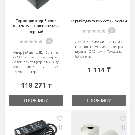
Термопринтер Pioner
Термобумага 80х22х12 белый
RP328USE (F0000002448)
0
черный
0
Длина / намотка:
~12–16 м
Плотность:
55 г/м²
Размеры
втулки:
Ø12 мм
Толщина:
Интерфейсы:
USB, Ethernet,
60–65 мкм
RS232
Скорость черно-
белой печати (стр / мин):
до
250 мм/с
Тип:
1 114 ₸
термопринтер
118 271 ₸
В КОРЗИНУ
В КОРЗИНУ