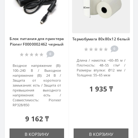
Блок питания для принтера
Термобумага 80х80x12 белый
Pioner F0000002462 черный
0
0
Длина / намотка:
~60–85 м
Плотность:
48–55 г/м²
Входное напряжение (В):
Размеры втулки:
Ø12 мм
100–240 В
Выходное
Толщина:
55–65 мкм
напряжение (В):
24 В
Защита от короткого
замыкания:
есть
Защита от
1 935 ₸
превышения выходного
напряжения:
есть
Совместимость:
Pioneer
RP328/850
9 162 ₸
В КОРЗИНУ
В КОРЗИНУ