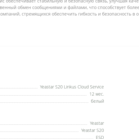
ис обеспечивает стабильную и безопасную связь, улучшая каче
венный обмен сообщениями и файлами, что способствует боле
омпаний, стремящихся обеспечить гибкость и безопасность в 
Yeastar S20 Linkus Cloud Service
12 мес.
белый
Yeastar
Yeastar S20
ESD