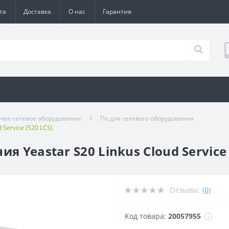
та
Доставка
О нас
Гарантия
чее сетевое оборудование
По для сетевого оборудования
 Service (S20 LCS)
я Yeastar S20 Linkus Cloud Service 
Отзывы:
(0)
Код товара:
20057955