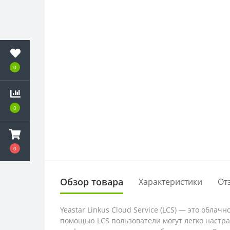
0
0
0
Обзор товара
Характеристики
От
Yeastar Linkus Cloud Service (LCS) — это обл
помощью LCS пользователи могут легко настра