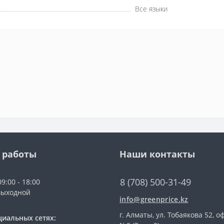
Все языки
 работы
Наши контакты
8 (708) 500-31-49
9:00 - 18:00
выходной
info@greenprice.kz
г. Алматы, ул. Тобаякова 52, о
циальных сетях: