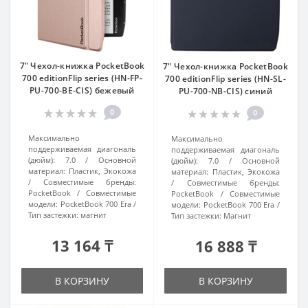
7" Чехол-книжка PocketBook
7" Чехол-книжка PocketBook
700 editionFlip series (HN-FP-
700 editionFlip series (HN-SL-
PU-700-BE-CIS) бежевый
PU-700-NB-CIS) синий
0
0
Максимально
Максимально
поддерживаемая диагональ
поддерживаемая диагональ
(дюйм):
7.0
Основной
(дюйм):
7.0
Основной
материал:
Пластик, Экокожа
материал:
Пластик, Экокожа
Совместимые бренды:
Совместимые бренды:
PocketBook
Совместимые
PocketBook
Совместимые
модели:
PocketBook 700 Era
модели:
PocketBook 700 Era
Тип застежки:
магнит
Тип застежки:
Магнит
13 164 ₸
16 888 ₸
В КОРЗИНУ
В КОРЗИНУ