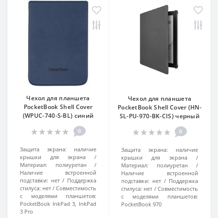
Чехол для планшета
Чехол для планшета
PocketBook Shell Cover
PocketBook Shell Cover (HN-
(WPUC-740-S-BL) синий
SL-PU-970-BK-CIS) черный
0
0
Защита экрана:
наличие
Защита экрана:
наличие
крышки для экрана
крышки для экрана
Материал:
полиуретан
Материал:
полиуретан
Наличие встроенной
Наличие встроенной
подставки:
нет
Поддержка
подставки:
нет
Поддержка
стилуса:
нет
Совместимость
стилуса:
нет
Совместимость
с моделями планшетов:
с моделями планшетов:
PocketBook InkPad 3, InkPad
PocketBook 970
3 Pro