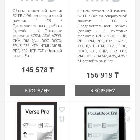
Объем встроенной памяти:
Объем встроенной памяти:
32 ГБ
Объем оперативной
32 ГБ
Объем оперативной
памяти:
1 Гб
памяти:
1 Гб
Продолжительность работы
Продолжительность работы
(время):
-
Текстовые
(время):
-
Текстовые
форматы:
ACSM, AZW, AZW3,
форматы:
EPUB DRM, EPUB,
CHM, DJV, Djvu, DOC, DOCX,
PDF DRM, PDF, FB2, FB2.ZIP,
EPUB, FB2, HTM, HTML, MOBI,
TXT, DJVU, HTM, HTML, DOC,
PDF, PRC, RTF, TXT
Цветной
DOCX, RTF, CHM, CBR, CBZ,
экран:
Есть
PRC, MOBI, ACSM, AZW, AZW3
Цветной экран:
Нет
145 578 ₸
156 919 ₸
В КОРЗИНУ
В КОРЗИНУ