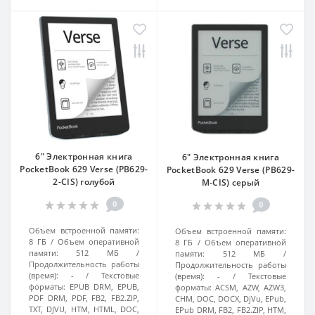
6" Электронная книга
6" Электронная книга
PocketBook 629 Verse (PB629-
PocketBook 629 Verse (PB629-
2-CIS) голубой
M-CIS) серый
0
0
Объем встроенной памяти:
Объем встроенной памяти:
8 ГБ
Объем оперативной
8 ГБ
Объем оперативной
памяти:
512 МБ
памяти:
512 МБ
Продолжительность работы
Продолжительность работы
(время):
-
Текстовые
(время):
-
Текстовые
форматы:
EPUB DRM, EPUB,
форматы:
ACSM, AZW, AZW3,
PDF DRM, PDF, FB2, FB2.ZIP,
CHM, DOC, DOCX, DjVu, EPub,
TXT, DJVU, HTM, HTML, DOC,
EPub DRM, FB2, FB2.ZIP, HTM,