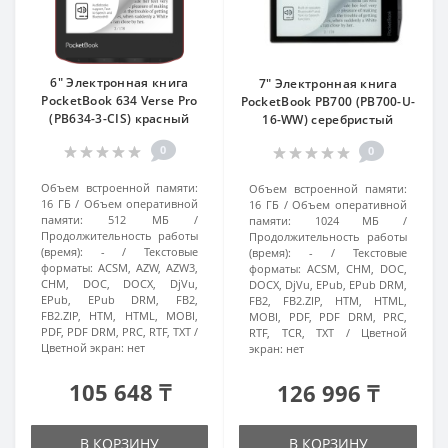
6" Электронная книга
7" Электронная книга
PocketBook 634 Verse Pro
PocketBook PB700 (PB700-U-
(PB634-3-CIS) красный
16-WW) серебристый
0
0
Объем встроенной памяти:
Объем встроенной памяти:
16 ГБ
Объем оперативной
16 ГБ
Объем оперативной
памяти:
512 МБ
памяти:
1024 МБ
Продолжительность работы
Продолжительность работы
(время):
-
Текстовые
(время):
-
Текстовые
форматы:
ACSM, AZW, AZW3,
форматы:
ACSM, CHM, DOC,
CHM, DOC, DOCX, DjVu,
DOCX, DjVu, EPub, EPub DRM,
EPub, EPub DRM, FB2,
FB2, FB2.ZIP, HTM, HTML,
FB2.ZIP, HTM, HTML, MOBI,
MOBI, PDF, PDF DRM, PRC,
PDF, PDF DRM, PRC, RTF, TXT
RTF, TCR, TXT
Цветной
Цветной экран:
нет
экран:
нет
105 648 ₸
126 996 ₸
В КОРЗИНУ
В КОРЗИНУ