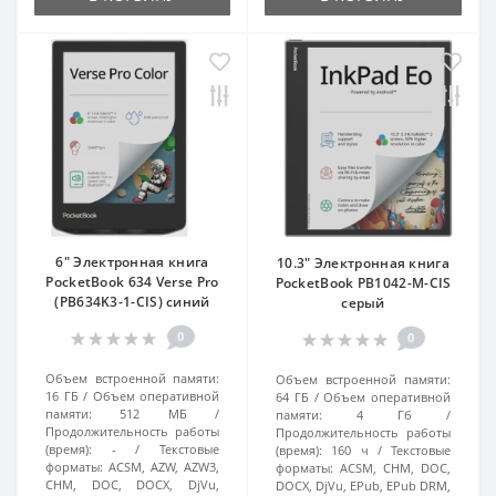
6" Электронная книга
10.3" Электронная книга
PocketBook 634 Verse Pro
PocketBook PB1042-M-CIS
(PB634K3-1-CIS) синий
серый
0
0
Объем встроенной памяти:
Объем встроенной памяти:
16 ГБ
Объем оперативной
64 ГБ
Объем оперативной
памяти:
512 МБ
памяти:
4 Гб
Продолжительность работы
Продолжительность работы
(время):
-
Текстовые
(время):
160 ч
Текстовые
форматы:
ACSM, AZW, AZW3,
форматы:
ACSM, CHM, DOC,
CHM, DOC, DOCX, DjVu,
DOCX, DjVu, EPub, EPub DRM,