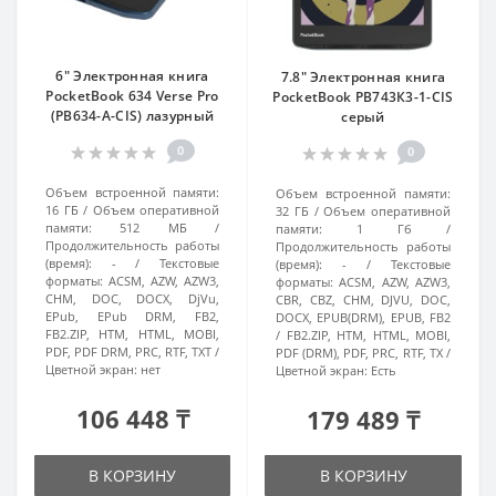
6" Электронная книга
7.8" Электронная книга
PocketBook 634 Verse Pro
PocketBook PB743К3-1-CIS
(PB634-A-CIS) лазурный
серый
0
0
Объем встроенной памяти:
Объем встроенной памяти:
16 ГБ
Объем оперативной
32 ГБ
Объем оперативной
памяти:
512 МБ
памяти:
1 Гб
Продолжительность работы
Продолжительность работы
(время):
-
Текстовые
(время):
-
Текстовые
форматы:
ACSM, AZW, AZW3,
форматы:
ACSM, AZW, AZW3,
CHM, DOC, DOCX, DjVu,
CBR, CBZ, CHM, DJVU, DOC,
EPub, EPub DRM, FB2,
DOCX, EPUB(DRM), EPUB, FB2
FB2.ZIP, HTM, HTML, MOBI,
/ FB2.ZIP, HTM, HTML, MOBI,
PDF, PDF DRM, PRC, RTF, TXT
PDF (DRM), PDF, PRC, RTF, TX
Цветной экран:
нет
Цветной экран:
Есть
106 448 ₸
179 489 ₸
В КОРЗИНУ
В КОРЗИНУ