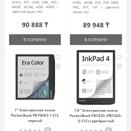
DOCX, RTF, CHM, CBR, PRC,
HTML, MOBI, PDF, PDF DRM,
MOBI, ACSM, AZW, AZW3
PRC, RTF, TXT
Цветной
Цветной экран:
Нет
экран:
нет
90 888 ₸
89 948 ₸
В КОРЗИНУ
В КОРЗИНУ
7" Электронная книга
7.8" Электронная книга
PocketBook PB700K3-1-CIS
PocketBook PB743G (PB743G-
черный
U-CIS) серебристый
0
0