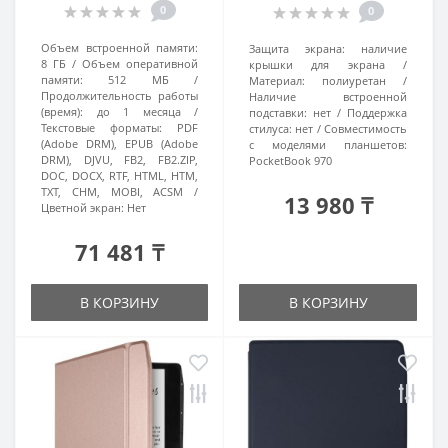
0
0
Объем встроенной памяти:
Защита экрана:
наличие
8 ГБ
Объем оперативной
крышки для экрана
памяти:
512 МБ
Материал:
полиуретан
Продолжительность работы
Наличие встроенной
(время):
до 1 месяца
подставки:
нет
Поддержка
Текстовые форматы:
PDF
стилуса:
нет
Совместимость
(Adobe DRM), EPUB (Adobe
с моделями планшетов:
DRM), DJVU, FB2, FB2.ZIP,
PocketBook 970
DOC, DOCX, RTF, HTML, HTM,
TXT, CHM, MOBI, ACSM
13 980 ₸
Цветной экран:
Нет
71 481 ₸
В КОРЗИНУ
В КОРЗИНУ