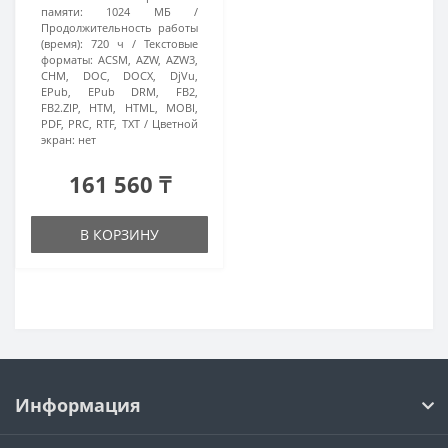
памяти:
1024 МБ
Продолжительность работы
(время):
720 ч
Текстовые
форматы:
ACSM, AZW, AZW3,
CHM, DOC, DOCX, DjVu,
EPub, EPub DRM, FB2,
FB2.ZIP, HTM, HTML, MOBI,
PDF, PRC, RTF, TXT
Цветной
экран:
нет
161 560 ₸
В КОРЗИНУ
Информация