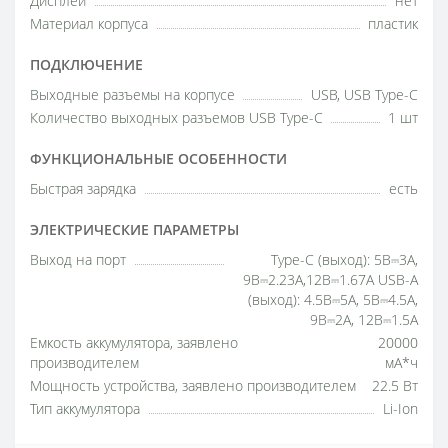
Дисплей
нет
Материал корпуса
пластик
ПОДКЛЮЧЕНИЕ
Выходные разъемы на корпусе
USB, USB Type-C
Количество выходных разъемов USB Type-C
1 шт
ФУНКЦИОНАЛЬНЫЕ ОСОБЕННОСТИ
Быстрая зарядка
есть
ЭЛЕКТРИЧЕСКИЕ ПАРАМЕТРЫ
Выход на порт
Type-C (выход): 5В⎓3А,
9В⎓2.23А,12В⎓1.67А USB-A
(выход): 4.5В⎓5А, 5В⎓4.5А,
9В⎓2А, 12В⎓1.5А
Емкость аккумулятора, заявлено
20000
производителем
мА*ч
Мощность устройства, заявлено производителем
22.5 Вт
Тип аккумулятора
Li-Ion