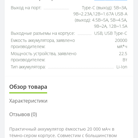
Выход на порт:
Type-C (выход): 5В⎓3А,
9В⎓2.23А,12В⎓1.67А USB-A
(выход): 4.5В⎓5А, 5В⎓4.5А,
9В⎓2А, 12В⎓1.5А
Выходные разъемы на корпусе:
USB, USB Type-C
Емкость аккумулятора, заявлено
20000
производителем:
мА*ч
Мощность устройства, заявлено
22.5
производителем:
Вт
Тип аккумулятора:
Li-Ion
Обзор товара
Характеристики
Отзывов (0)
Практичный аккумулятор ёмкостью 20 000 мАч в
тёмно-сером корпусе. Совместим с большинством