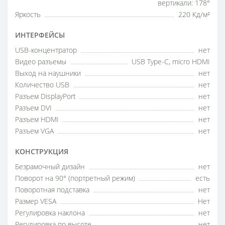
вертикали: 178°
Яркость
220 Кд/м²
ИНТЕРФЕЙСЫ
USB-концентратор
нет
Видео разъемы
USB Type-C, micro HDMI
Выход на наушники
нет
Количество USB
нет
Разъем DisplayPort
нет
Разъем DVI
нет
Разъем HDMI
нет
Разъем VGA
нет
КОНСТРУКЦИЯ
Безрамочный дизайн
нет
Поворот на 90° (портретный режим)
есть
Поворотная подставка
нет
Размер VESA
Нет
Регулировка наклона
нет
Регулировка по высоте
нет