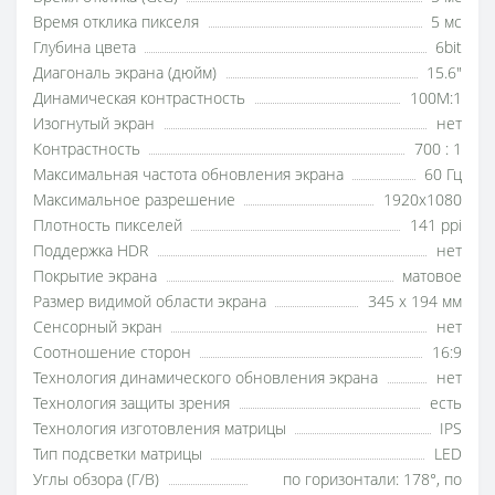
Время отклика пикселя
5 мс
Глубина цвета
6bit
Диагональ экрана (дюйм)
15.6"
Динамическая контрастность
100M:1
Изогнутый экран
нет
Контрастность
700 : 1
Максимальная частота обновления экрана
60 Гц
Максимальное разрешение
1920x1080
Плотность пикселей
141 ppi
Поддержка HDR
нет
Покрытие экрана
матовое
Размер видимой области экрана
345 x 194 мм
Сенсорный экран
нет
Соотношение сторон
16:9
Технология динамического обновления экрана
нет
Технология защиты зрения
есть
Технология изготовления матрицы
IPS
Тип подсветки матрицы
LED
Углы обзора (Г/В)
по горизонтали: 178°, по