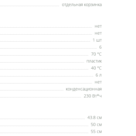
отдельная корзинка
нет
нет
1 шт
6
70 °C
пластик
40 °C
6 л
нет
конденсационная
230 Вт*ч
43.8 см
50 см
55 см