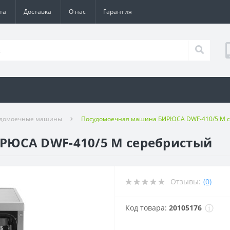
та
Доставка
О нас
Гарантия
удомоечные машины
Посудомоечная машина БИРЮСА DWF-410/5 M 
РЮСА DWF-410/5 M серебристый
Отзывы:
(0)
Код товара:
20105176