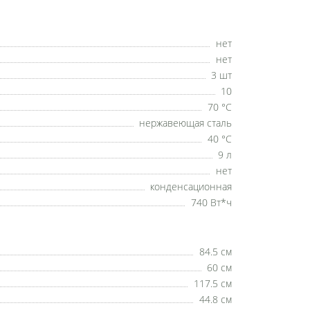
нет
нет
3 шт
10
70 °C
нержавеющая сталь
40 °C
9 л
нет
конденсационная
740 Вт*ч
84.5 см
60 см
117.5 см
44.8 см