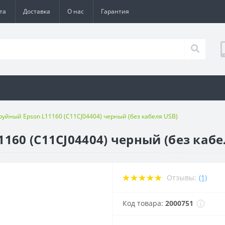
та
Доставка
О нас
Гарантия
руйный Epson L11160 (C11CJ04404) черный (без кабеля USB)
160 (C11CJ04404) черный (без кабе
Отзывы:
(1)
Код товара:
2000751