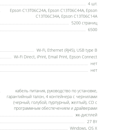
4 шт.
Epson C13T06C24A, Epson C13T06C44A, Epson
C13T06C34A, Epson C13T06C14A
5200 страниц
6500
Wi-Fi, Ethernet (RJ45), USB type B
Wi-Fi Direct, iPrint, Email Print, Epson Connect
нет
нет
кабель питания, руководство по установке,
гарантийный талон, 4 контейнера с чернилами
(черный, голубой, пурпурный, желтый), CD с
программным обеспечением и драйверами
жк-дисплей
27 Вт
Windows, OS X