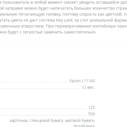
 пользователь в любой момент сможет увидеть оставшийся уро
ой заправке можно будет напечатать большее количество стран
иальную печатающую головку, поэтому скорость как цветной, т
тать цвета не даст система Key Lock: за счет уникальной фор
аправочным отверстием. При переворачивании контейнера черн
жно будет с легкостью заменить самостоятельно.
Epson L11160
12 мес.
125
550
карточках, глянцевой бумаге, матовой бумаге,
фотобумаге