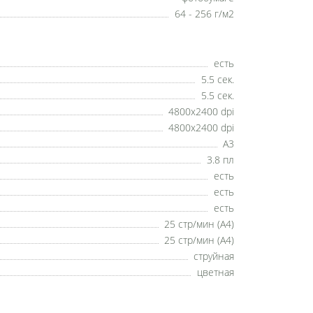
64 - 256 г/м2
есть
5.5 сек.
5.5 сек.
4800x2400 dpi
4800x2400 dpi
А3
3.8 пл
есть
есть
есть
25 стр/мин (А4)
25 стр/мин (А4)
струйная
цветная