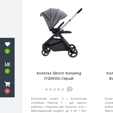
0
0
Коляска Qborn Kunpeng
Кол
(TQ09OS) Серый
B
0
0
Количество колес:
4
Количество
Колич
основных блоков:
1 - для одного
осно
ребенка
Корзина для покупок:
есть
ребен
Максимальный возраст:
до 4 лет
Тип:
Макси