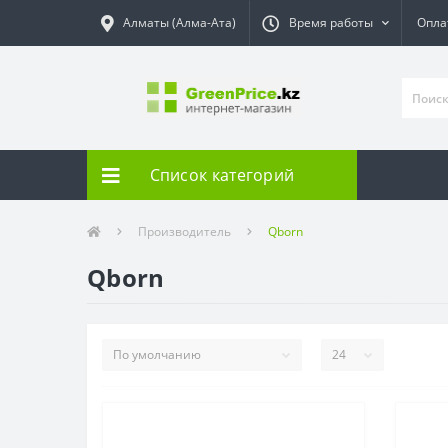
Алматы (Алма-Ата)
Время работы
Опла
Список категорий
Производитель
Qborn
Qborn