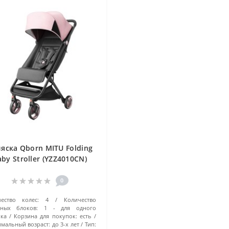
яска Qborn MITU Folding
aby Stroller (YZZ4010CN)
Розовый
0
ество колес:
4
Количество
вных блоков:
1 - для одного
ка
Корзина для покупок:
есть
мальный возраст:
до 3-х лет
Тип: