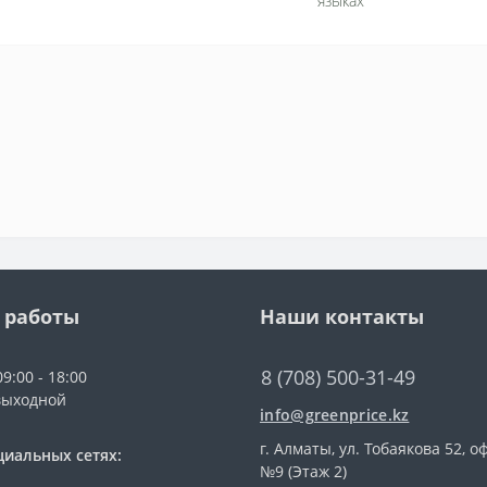
языках
 работы
Наши контакты
8 (708) 500-31-49
9:00 - 18:00
выходной
info@greenprice.kz
г. Алматы, ул. Тобаякова 52, о
циальных сетях:
№9 (Этаж 2)