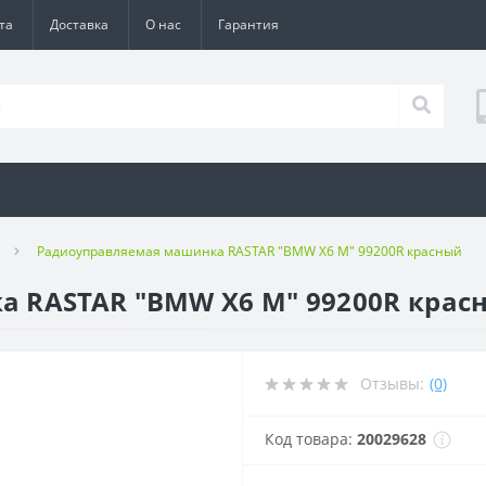
та
Доставка
О нас
Гарантия
Радиоуправляемая машинка RASTAR "BMW X6 M" 99200R красный
 RASTAR "BMW X6 M" 99200R крас
Отзывы:
(0)
Код товара:
20029628