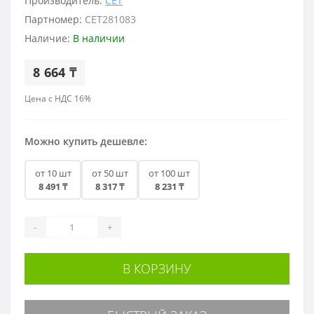
Производитель:
CET
Партномер:
CET281083
Наличие:
В наличии
8 664 ₸
Цена с НДС 16%
Можно купить дешевле:
от 10 шт
от 50 шт
от 100 шт
8 491 ₸
8 317 ₸
8 231 ₸
-
+
В КОРЗИНУ