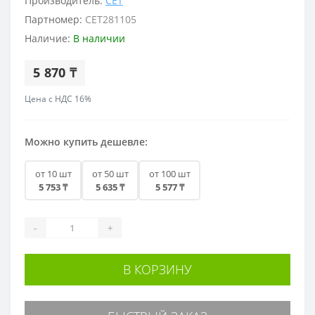
Производитель:
CET
Партномер:
CET281105
Наличие:
В наличии
5 870 ₸
Цена с НДС 16%
Можно купить дешевле:
от 10 шт
от 50 шт
от 100 шт
5 753 ₸
5 635 ₸
5 577 ₸
-
+
В КОРЗИНУ