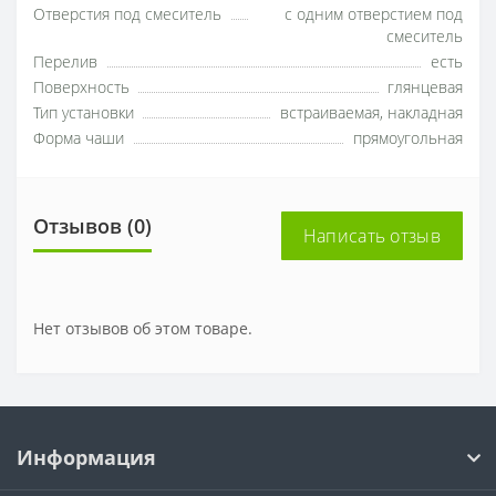
Отверстия под смеситель
с одним отверстием под
смеситель
Перелив
есть
Поверхность
глянцевая
Тип установки
встраиваемая, накладная
Форма чаши
прямоугольная
Отзывов (0)
Написать отзыв
Нет отзывов об этом товаре.
Информация