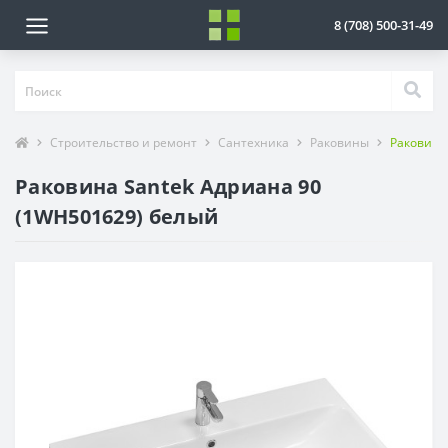
8 (708) 500-31-49
Строительство и ремонт
Сантехника
Раковины
Раковина
Раковина Santek Адриана 90
(1WH501629) белый