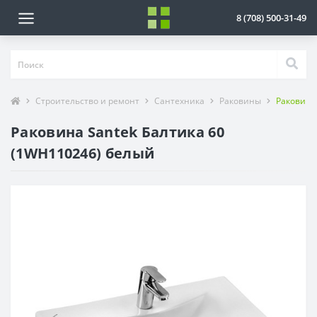
8 (708) 500-31-49
Строительство и ремонт
Сантехника
Раковины
Раковина
Раковина Santek Балтика 60
(1WH110246) белый