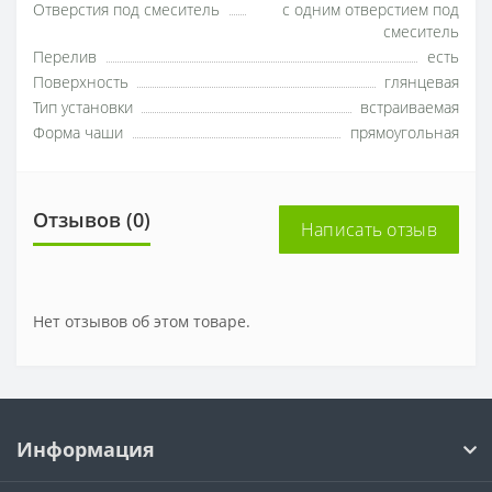
Отверстия под смеситель
с одним отверстием под
смеситель
Перелив
есть
Поверхность
глянцевая
Тип установки
встраиваемая
Форма чаши
прямоугольная
Отзывов (0)
Написать отзыв
Нет отзывов об этом товаре.
Информация