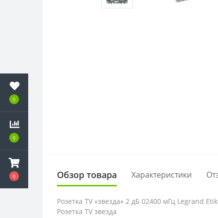
0
0
Обзор товара
Характеристики
От
0
Розетка TV «звезда» 2 дБ 02400 мГц Legrand Eti
Розетка TV звезда