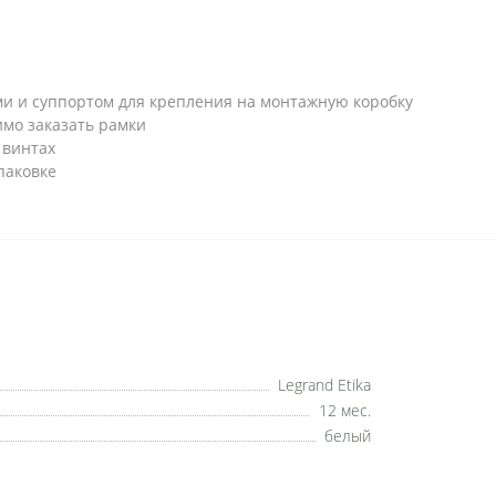
и и суппортом для крепления на монтажную коробку
имо заказать рамки
 винтах
паковке
Legrand Etika
12 мес.
белый