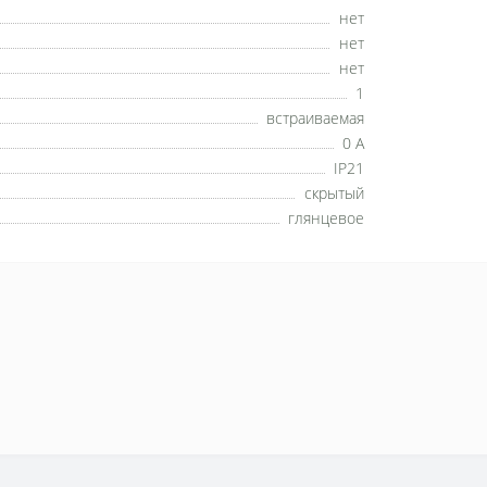
нет
нет
нет
1
встраиваемая
0 А
IP21
скрытый
глянцевое