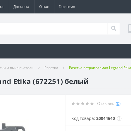
та
Доставка
О нас
Гарантия
етки и выключатели
Розетки
Розетка встраиваемая Legrand Etik
nd Etika (672251) белый
Отзывы:
(0)
Код товара:
20044640