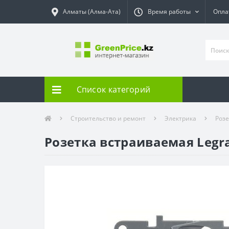
Алматы (Алма-Ата)
Время работы
Опла
Список категорий
Строительство и ремонт
Электрика
Роз
Розетка встраиваемая Legra