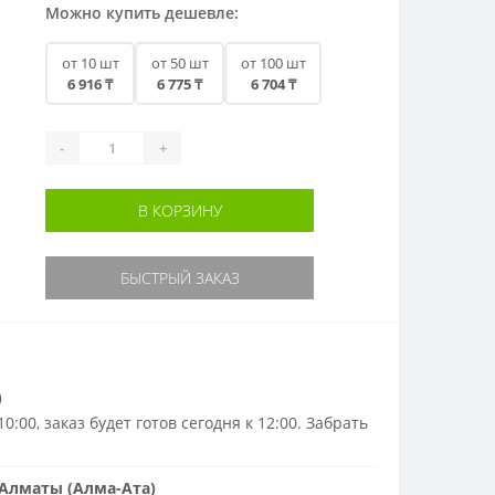
Можно купить дешевле:
от 10 шт
от 50 шт
от 100 шт
6 916 ₸
6 775 ₸
6 704 ₸
-
+
В КОРЗИНУ
БЫСТРЫЙ ЗАКАЗ
)
0:00, заказ будет готов сегодня к 12:00. Забрать
Алматы (Алма-Ата)