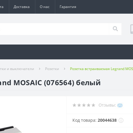
та
Доставка
О нас
Гарантия
етки и выключатели
Розетки
Розетка встраиваемая Legrand MOS
and MOSAIC (076564) белый
Отзывы:
(0)
Код товара:
20044638