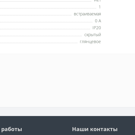
1
встраиваемая
0 А
IP20
скрытый
глянцевое
 работы
Наши контакты