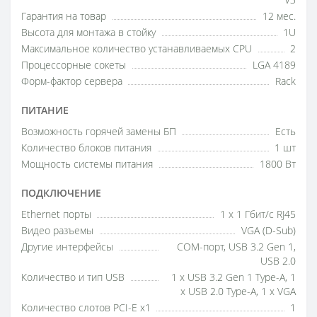
V3
Гарантия на товар
12 мес.
Высота для монтажа в стойку
1U
Максимальное количество устанавливаемых CPU
2
Процессорные сокеты
LGA 4189
Форм-фактор сервера
Rack
ПИТАНИЕ
Возможность горячей замены БП
Есть
Количество блоков питания
1 шт
Мощность системы питания
1800 Вт
ПОДКЛЮЧЕНИЕ
Ethernet порты
1 x 1 Гбит/с RJ45
Видео разъемы
VGA (D-Sub)
Другие интерфейсы
COM-порт, USB 3.2 Gen 1,
USB 2.0
Количество и тип USB
1 x USB 3.2 Gen 1 Type-A, 1
x USB 2.0 Type-A, 1 x VGA
Количество слотов PCI-E x1
1