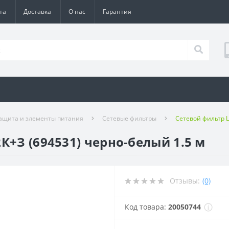
та
Доставка
О нас
Гарантия
ащита и элементы питания
Сетевые фильтры
Сетевой фильтр L
К+З (694531) черно-белый 1.5 м
Отзывы:
(0)
Код товара:
20050744