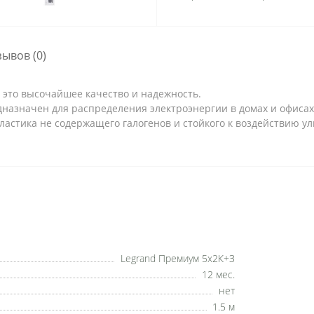
зывов (0)
 это высочайшее качество и надежность.
назначен для распределения электроэнергии в домах и офисах
пластика не содержащего галогенов и стойкого к воздействию у
Legrand Премиум 5x2К+З
12 мес.
нет
1.5 м