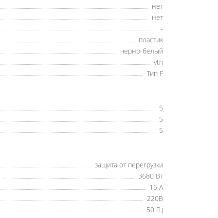
нет
нет
-
пластик
черно-белый
ytn
Тип F
5
5
5
защита от перегрузки
3680 Вт
16 А
220В
50 Гц