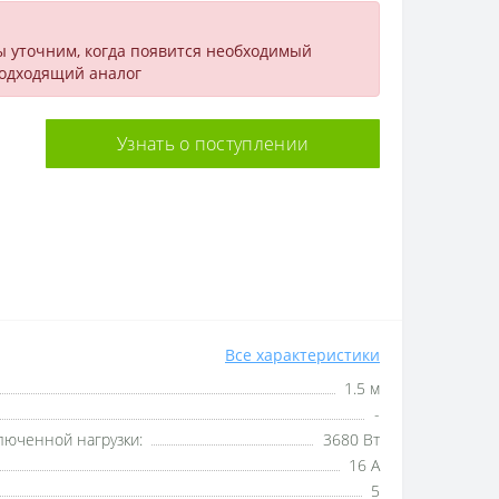
ы уточним, когда появится необходимый
подходящий аналог
Узнать о поступлении
Все характеристики
1.5 м
-
юченной нагрузки:
3680 Вт
16 А
5