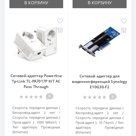
В КОРЗИНУ
В КОРЗИНУ
Сетевой адаптер Powerline
Сетевой адаптер для
Tp-Link TL-PA7017P KIT AC
видеоконференций Synology
Pass Through
E10G30-F2
0
0
Скорость передачи данных (
Скорость передачи данных (
Беспровод.адапт ):
нет
Беспровод.адапт ):
нет
Скорость передачи данных (
Скорость передачи данных (
Пров.адапт ):
1000 Мбит/с
Пров.адапт ):
10 Гбит/с
Тип
Тип адаптера:
Проводные
адаптера:
Проводные
(Ethernet)
(Ethernet)