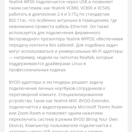
Yealink WF50 подключается через USB и позволяет
таким системам, как Yealink VC880, VC800 и VC500,
работать в диапазонах 2.4 и 5 ГГц по стандартам
802.11ac, что особенно актуально в помещениях, где
невозможно провести кабель Ethernet. Он также
используется для подключения фирменного
беспроводного презентера Yealink WPP20, обеспечивая
передачу контента без кабелей. Для подобных задач
могут использоваться и универсальные Wi-Fi адаптеры
— например, модели на чипсетах Realtek, которые
поддерживаются драйверами Linux в
профессиональных кодеках.
BYOD-адаптеры и экстендеры решают задачу
подключения личных ноутбуков сотрудников к
переговорной комнате. Специализированное
устройство, такое как Yealink MVC-BYOD-Extender,
подключается к видеотерминалу Microsoft Teams Room
или Zoom Room и позволяет одним нажатием
переключить систему в режим BYOD (Bring Your Own
Device). Компьютер пользователя подключается к
адаптеру через USB, получая доступ к камере,