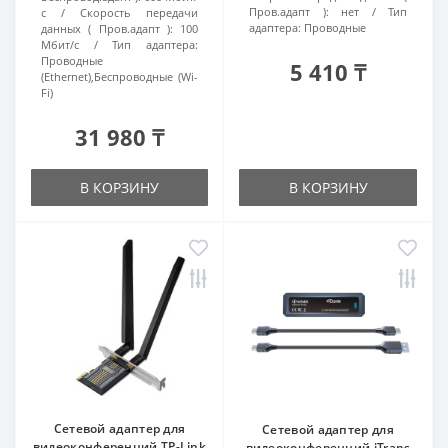
Пров.адапт ):
нет
Тип
с
Скорость передачи
адаптера:
Проводные
данных ( Пров.адапт ):
100
Мбит/с
Тип адаптера:
Проводные
5 410 ₸
(Ethernet),Беспроводные (Wi-
Fi)
31 980 ₸
В КОРЗИНУ
В КОРЗИНУ
Сетевой адаптер для
Сетевой адаптер для
видеоконференций TP-Link
видеоконференций iTrans