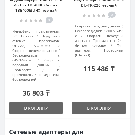
Archer TBE400E (Archer
DU-TR-22C черный
TBE400E(UN)) черный
0
0
Скорость передачи данных (
Беспровод.адапт ):
800 Мбит/
Интерфейс подключения:
с
Скорость передачи
PCI Express
Поддержка
данных ( Пров.адапт ):
24-
сетевых протоколов:
битное качество
Тип
OFDMA, MU-MIMO
адаптера:
Проводные
Скорость передачи данных (
(Ethernet)
Беспровод.адапт ):
6452 Мбит/с
Скорость
передачи данных (
115 486 ₸
Пров.адапт ):
не
применяется
Тип адаптера:
беспроводной
36 803 ₸
В КОРЗИНУ
В КОРЗИНУ
Сетевые адаптеры для