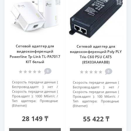
Сетевой адаптер для
Сетевой адаптер для
видеоконференций
видеоконференций Poly PLY
Powerline Tp-Link TL-PA7017
Trio C60 PSU CAT5
KIT белый
(85X03AA#ABB)
0
0
Скорость передачи данных (
Скорость передачи данных (
Беспровод.адапт ):
нет
Беспровод.адапт ):
нет
Скорость передачи данных (
Скорость передачи данных (
Пров.адапт ):
1000 Мбит/с
Пров.адапт ):
100 Мбит/с
Тип адаптера:
Проводные
Тип адаптера:
Проводные
(Ethernet)
(Ethernet)
28 149 ₸
55 422 ₸