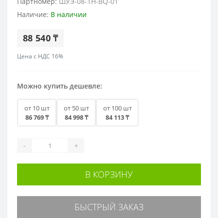
Партномер:
ШУЭ-08-1H-BQ-01
Наличие:
В наличии
88 540 ₸
Цена с НДС 16%
Можно купить дешевле:
от 10 шт
от 50 шт
от 100 шт
86 769 ₸
84 998 ₸
84 113 ₸
-
+
В КОРЗИНУ
БЫСТРЫЙ ЗАКАЗ